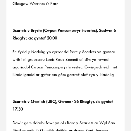
Glasgow Warriors i’r Parc.
Scarlets v Bryste (Cwpan Pencampwyr Investec), Sadwrn 6
Rhagfyr, cic gyntaf 20:00
Fe fydd y Nadolig yn cyrraedd Parc y Scarlets yn gynnar
wrth i ni groesawu Louis Rees-Zammit a’i dîm yn rownd
agoriadol Cwpan Pencampwyr Investec. Gwisgwch eich het
Nadoligaidd ar gyfer ein gêm gartref olaf cyn y Nadolig.
Scarlets v Gweilch (URC), Gwener 26 Rhagfyr, cic gyntaf
17:30
Daw’r gêm ddarbi fawr yn ôl i Barc y Scarlets ar Wyl San
Steffan wrth i’r Gweilch deithio ar draws Pont Llwchwr.