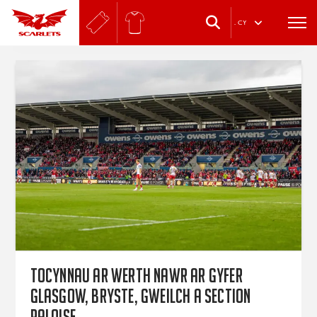
.
CY
Tocynnau ar werth nawr ar gyfer
Glasgow, Bryste, Gweilch a Section
Paloise