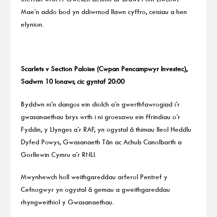
Mae’n addo bod yn ddiwrnod llawn cyffro, ceisiau a hen
elynion.
Scarlets v Section Paloise (Cwpan Pencampwyr Investec),
Sadwrn 10 Ionawr, cic gyntaf 20:00
Byddwn ni’n dangos ein diolch a’n gwerthfawrogiad i’r
gwasanaethau brys wrth i ni groesawu ein ffrindiau o’r
Fyddin, y Llynges a’r RAF, yn ogystal â thimau lleol Heddlu
Dyfed Powys, Gwasanaeth Tân ac Achub Canolbarth a
Gorllewin Cymru a’r RNLI.
Mwynhewch holl weithgareddau arferol Pentref y
Cefnogwyr yn ogystal â gemau a gweithgareddau
rhyngweithiol y Gwasanaethau.