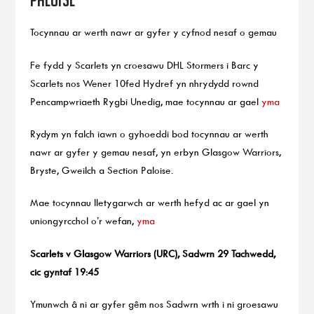
Tocynnau ar werth nawr ar gyfer y cyfnod nesaf o gemau
Fe fydd y Scarlets yn croesawu DHL Stormers i Barc y
Scarlets nos Wener 10fed Hydref yn nhrydydd rownd
Pencampwriaeth Rygbi Unedig, mae tocynnau ar gael
yma
Rydym yn falch iawn o gyhoeddi bod tocynnau ar werth
nawr ar gyfer y gemau nesaf, yn erbyn Glasgow Warriors,
Bryste, Gweilch a Section Paloise.
Mae tocynnau lletygarwch ar werth hefyd ac ar gael yn
uniongyrcchol o’r wefan,
yma
Scarlets v Glasgow Warriors (URC), Sadwrn 29 Tachwedd,
cic gyntaf 19:45
Ymunwch â ni ar gyfer gêm nos Sadwrn wrth i ni groesawu