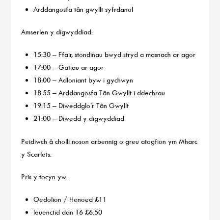
Arddangosfa tân gwyllt syfrdanol
Amserlen y digwyddiad:
15:30 – Ffair, stondinau bwyd stryd a masnach ar agor
17:00 – Gatiau ar agor
18:00 – Adloniant byw i gychwyn
18:55 – Arddangosfa Tân Gwyllt i ddechrau
19:15 – Diweddglo’r Tân Gwyllt
21:00 – Diwedd y digwyddiad
Peidiwch â cholli noson arbennig o greu atogfion ym Mharc
y Scarlets.
Pris y tocyn yw:
Oedolion / Henoed £11
Ieuenctid dan 16 £6.50