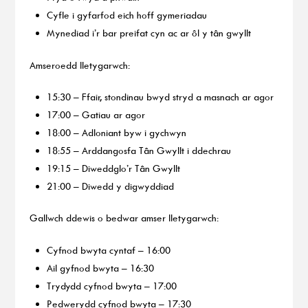
Cyfle i gyfarfod eich hoff gymeriadau
Mynediad i’r bar preifat cyn ac ar ôl y tân gwyllt
Amseroedd lletygarwch:
15:30 – Ffair, stondinau bwyd stryd a masnach ar agor
17:00 – Gatiau ar agor
18:00 – Adloniant byw i gychwyn
18:55 – Arddangosfa Tân Gwyllt i ddechrau
19:15 – Diweddglo’r Tân Gwyllt
21:00 – Diwedd y digwyddiad
Gallwch ddewis o bedwar amser lletygarwch:
Cyfnod bwyta cyntaf – 16:00
Ail gyfnod bwyta – 16:30
Trydydd cyfnod bwyta – 17:00
Pedwerydd cyfnod bwyta – 17:30