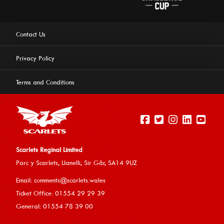
Contact Us
Privacy Policy
Terms and Conditions
Scarlets Reginal Limited
Parc y Scarlets, Llanelli, Sir G
âr, SA14 9UZ
This website uses cookies to ensure you get the best
Email:
comments@scarlets.wales
experience on our website.
Learn more
Ticket Office: 01554 29 29 39
General: 01554 78 39 00