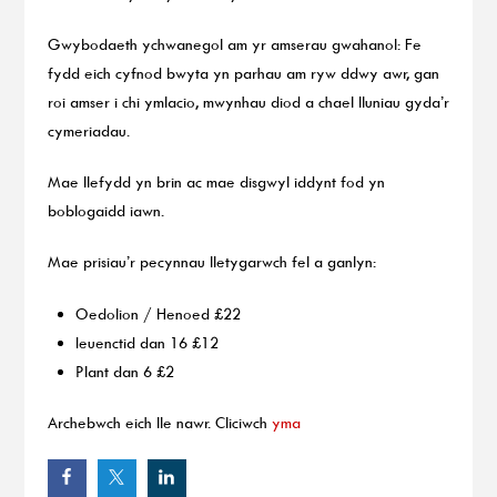
Gwybodaeth ychwanegol am yr amserau gwahanol: Fe
fydd eich cyfnod bwyta yn parhau am ryw ddwy awr, gan
roi amser i chi ymlacio, mwynhau diod a chael lluniau gyda’r
cymeriadau.
Mae llefydd yn brin ac mae disgwyl iddynt fod yn
boblogaidd iawn.
Mae prisiau’r pecynnau lletygarwch fel a ganlyn:
Oedolion / Henoed £22
Ieuenctid dan 16 £12
Plant dan 6 £2
Archebwch eich lle nawr. Cliciwch
yma