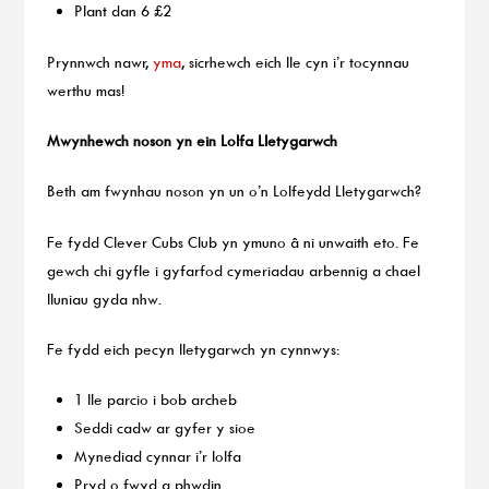
Plant dan 6 £2
Prynnwch nawr,
yma
, sicrhewch eich lle cyn i’r tocynnau
werthu mas!
Mwynhewch noson yn ein Lolfa Lletygarwch
Beth am fwynhau noson yn un o’n Lolfeydd Lletygarwch?
Fe fydd Clever Cubs Club yn ymuno â ni unwaith eto. Fe
gewch chi gyfle i gyfarfod cymeriadau arbennig a chael
lluniau gyda nhw.
Fe fydd eich pecyn lletygarwch yn cynnwys:
1 lle parcio i bob archeb
Seddi cadw ar gyfer y sioe
Mynediad cynnar i’r lolfa
Pryd o fwyd a phwdin