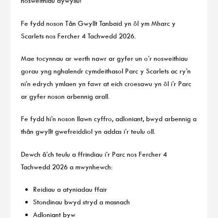
nosweithiau dywyllu!
Fe fydd noson Tân Gwyllt Tanbaid yn ôl ym Mharc y
Scarlets nos Fercher 4 Tachwedd 2026.
Mae tocynnau ar werth nawr ar gyfer un o’r nosweithiau
gorau yng nghalendr cymdeithasol Parc y Scarlets ac ry’n
ni’n edrych ymlaen yn fawr at eich croesawu yn ôl i’r Parc
ar gyfer noson arbennig arall.
Fe fydd hi’n noson llawn cyffro, adloniant, bwyd arbennig a
thân gwyllt gwefreiddiol yn addas i’r teulu oll.
Dewch â’ch teulu a ffrindiau i’r Parc nos Fercher 4
Tachwedd 2026 a mwynhewch:
Reidiau a atyniadau ffair
Stondinau bwyd stryd a masnach
Adloniant byw