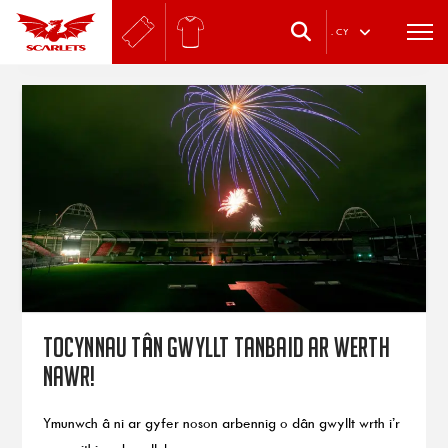
.
CY
Tocynnau Tân Gwyllt Tanbaid ar werth
nawr!
Ymunwch â ni ar gyfer noson arbennig o dân gwyllt wrth i’r