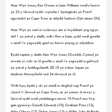
Mae Wyn Jones, Ken Owens a Liam Williams wedi’u henwi
yn 23 y Llewod sydd i wynebu’r Springboks yn Prawf
agoriadol yn Cape Town ar ddydd Sadwrn (5yh amser DU).
Mae Wyn yn cael ei wobrwyo am ei lwyddiant yng ngrys
rhif 1 yn ystod y daith, wrth i Ken a Liam, sydd wedi gwella
o anaf i’w ysgwydd, gael eu henwi ymysg yr eilyddion.
Bydd capten y daith Alun Wyn Jones (Gweilch, Cymru) yn
arwain yr ochr ar ôl gwella o anaf i’w ysgwydd a gafwyd
yn ystod y fuddugoliaeth 28-10 yn erbyn Japan yn
stadiwm Murrayfield ond 24 diwrnod yn ôl.
Wrth hyn, bydd y clo yn ennill ei degfed cap Prawf yn
olynol i’r Llewod yn Cape Town, ac yn ymuno â arwyr y
Llewod sydd wedi ymddangos mewn 10 Prawf neu fwy,
gan gynnwys Gareth Edwards (10), Graham Price (12),
Mike Gibson (12), Dickie Jeeps (13) a Willie-John McBride