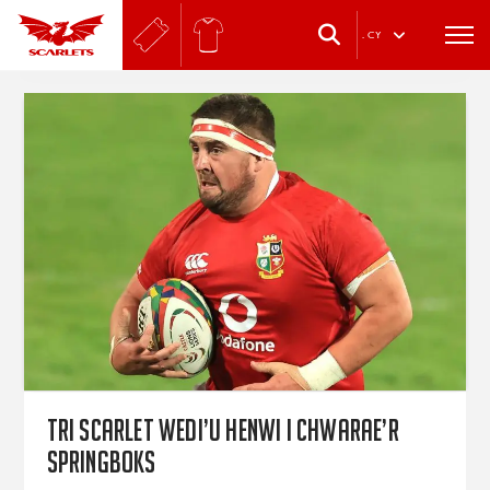
.
CY
Tri Scarlet wedi’u henwi i chwarae’r
Springboks