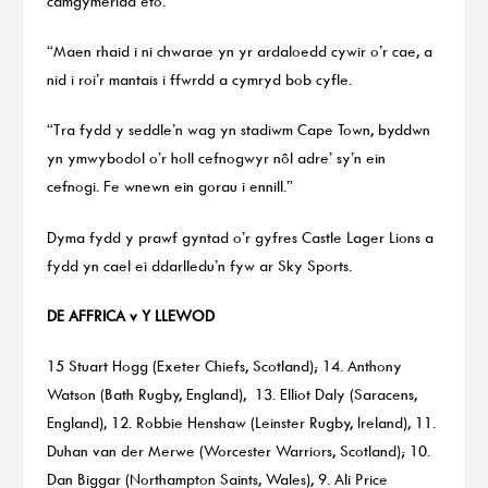
camgymeriad eto.
“Maen rhaid i ni chwarae yn yr ardaloedd cywir o’r cae, a
nid i roi’r mantais i ffwrdd a cymryd bob cyfle.
“Tra fydd y seddle’n wag yn stadiwm Cape Town, byddwn
yn ymwybodol o’r holl cefnogwyr nôl adre’ sy’n ein
cefnogi. Fe wnewn ein gorau i ennill.”
Dyma fydd y prawf gyntad o’r gyfres Castle Lager Lions a
fydd yn cael ei ddarlledu’n fyw ar Sky Sports.
DE AFFRICA v Y LLEWOD
15 Stuart Hogg (Exeter Chiefs, Scotland); 14. Anthony
Watson (Bath Rugby, England), 13. Elliot Daly (Saracens,
England), 12. Robbie Henshaw (Leinster Rugby, Ireland), 11.
Duhan van der Merwe (Worcester Warriors, Scotland); 10.
Dan Biggar (Northampton Saints, Wales), 9. Ali Price