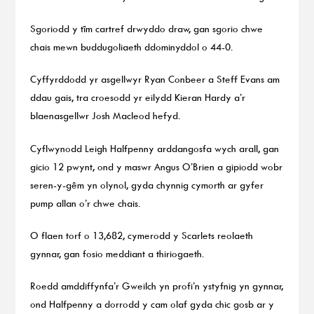
Sgoriodd y tîm cartref drwyddo draw, gan sgorio chwe
chais mewn buddugoliaeth ddominyddol o 44-0.
Cyffyrddodd yr asgellwyr Ryan Conbeer a Steff Evans am
ddau gais, tra croesodd yr eilydd Kieran Hardy a’r
blaenasgellwr Josh Macleod hefyd.
Cyflwynodd Leigh Halfpenny arddangosfa wych arall, gan
gicio 12 pwynt, ond y maswr Angus O’Brien a gipiodd wobr
seren-y-gêm yn olynol, gyda chynnig cymorth ar gyfer
pump allan o’r chwe chais.
O flaen torf o 13,682, cymerodd y Scarlets reolaeth
gynnar, gan fosio meddiant a thiriogaeth.
Roedd amddiffynfa’r Gweilch yn profi’n ystyfnig yn gynnar,
ond Halfpenny a dorrodd y cam olaf gyda chic gosb ar y