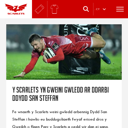
.
CY
Y Scarlets yn gweini gwledd ar ddarbi
Ddydd San Steffan
Fe wnaeth y Scarlets weini gwledd arbennig Dydd San
Steffan i hawlio eu buddugoliaeth fwyaf erioed dros y
Gweilch o flaen Parc y Scarlets a oedd wir dan ei sang.