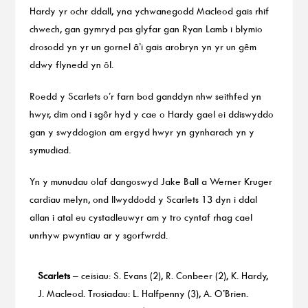
Hardy yr ochr ddall, yna ychwanegodd Macleod gais rhif
chwech, gan gymryd pas glyfar gan Ryan Lamb i blymio
drosodd yn yr un gornel â’i gais arobryn yn yr un gêm
ddwy flynedd yn ôl.
Roedd y Scarlets o’r farn bod ganddyn nhw seithfed yn
hwyr, dim ond i sgôr hyd y cae o Hardy gael ei ddiswyddo
gan y swyddogion am ergyd hwyr yn gynharach yn y
symudiad.
Yn y munudau olaf dangoswyd Jake Ball a Werner Kruger
cardiau melyn, ond llwyddodd y Scarlets 13 dyn i ddal
allan i atal eu cystadleuwyr am y tro cyntaf rhag cael
unrhyw pwyntiau ar y sgorfwrdd.
Scarlets
– ceisiau: S. Evans (2), R. Conbeer (2), K. Hardy,
J. Macleod. Trosiadau: L. Halfpenny (3), A. O’Brien.