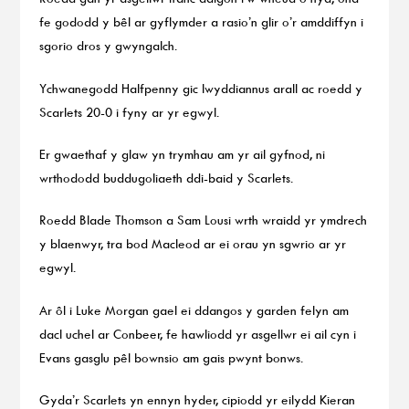
fe gododd y bêl ar gyflymder a rasio’n glir o’r amddiffyn i
sgorio dros y gwyngalch.
Ychwanegodd Halfpenny gic lwyddiannus arall ac roedd y
Scarlets 20-0 i fyny ar yr egwyl.
Er gwaethaf y glaw yn trymhau am yr ail gyfnod, ni
wrthododd buddugoliaeth ddi-baid y Scarlets.
Roedd Blade Thomson a Sam Lousi wrth wraidd yr ymdrech
y blaenwyr, tra bod Macleod ar ei orau yn sgwrio ar yr
egwyl.
Ar ôl i Luke Morgan gael ei ddangos y garden felyn am
dacl uchel ar Conbeer, fe hawliodd yr asgellwr ei ail cyn i
Evans gasglu pêl bownsio am gais pwynt bonws.
Gyda’r Scarlets yn ennyn hyder, cipiodd yr eilydd Kieran