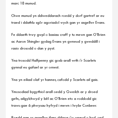
marc 18 munud.
Chwe munud yn ddiweddarach roedd y dorf gartref ar eu
traed i ddathlu sgôr agoriadol wych gan yr asgellwr Evans.
Fe ddaeth trwy gwpl o basiau craff y tu mewn gan O’Brien
ac Aaron Shingler gydag Evans yn gwneud y gweddill i
rasio drosodd o dan y pyst.
Yna trosodd Halfpenny gic gosb arall wrth i’r Scarlets
gynnal eu gafael ar yr ornest.
Yna yn eiliad olaf yr hanner, cafodd y Scarlets ail gais.
Ymosodiad bygythiol arall oedd y Gweilch ar y droed
gefn, ailgylchwyd y bêl ac O’Brien eto a roddodd gic
traws-gae â phwysau hyfryd i mewn i lwybr Conbeer.
Roedd gan yr asgellwr ifanc ddigon i’w wneud o hyd, ond