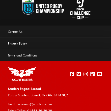
Contact Us
Privacy Policy
Terms and Conditions
Scarlets Reginal Limited
Parc y Scarlets, Llanelli, Sir G
âr, SA14 9UZ
This website uses cookies to ensure you get the best
Email:
comments@scarlets.wales
experience on our website.
Learn more
Ticket Office: 01554 29 29 39