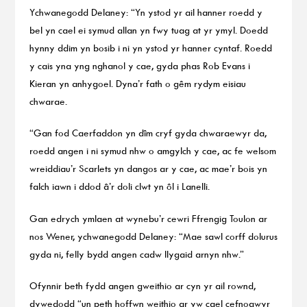
Ychwanegodd Delaney: “Yn ystod yr ail hanner roedd y
bel yn cael ei symud allan yn fwy tuag at yr ymyl. Doedd
hynny ddim yn bosib i ni yn ystod yr hanner cyntaf. Roedd
y cais yna yng nghanol y cae, gyda phas Rob Evans i
Kieran yn anhygoel. Dyna’r fath o gêm rydym eisiau
chwarae.
“Gan fod Caerfaddon yn dîm cryf gyda chwaraewyr da,
roedd angen i ni symud nhw o amgylch y cae, ac fe welsom
wreiddiau’r Scarlets yn dangos ar y cae, ac mae’r bois yn
falch iawn i ddod â’r doli clwt yn ôl i Lanelli.
Gan edrych ymlaen at wynebu’r cewri Ffrengig Toulon ar
nos Wener, ychwanegodd Delaney: “Mae sawl corff dolurus
gyda ni, felly bydd angen cadw llygaid arnyn nhw.”
Ofynnir beth fydd angen gweithio ar cyn yr ail rownd,
dywedodd “un peth hoffwn weithio ar yw cael cefnogwyr