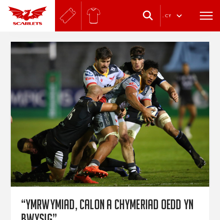
.
CY
“Ymrwymiad, calon a chymeriad oedd yn
bwysig”