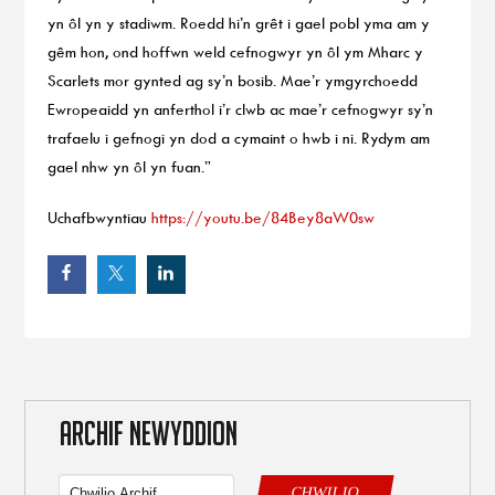
yn ôl yn y stadiwm. Roedd hi’n grêt i gael pobl yma am y
gêm hon, ond hoffwn weld cefnogwyr yn ôl ym Mharc y
Scarlets mor gynted ag sy’n bosib. Mae’r ymgyrchoedd
Ewropeaidd yn anferthol i’r clwb ac mae’r cefnogwyr sy’n
trafaelu i gefnogi yn dod a cymaint o hwb i ni. Rydym am
gael nhw yn ôl yn fuan.”
Uchafbwyntiau
https://youtu.be/84Bey8aW0sw
ARCHIF NEWYDDION
CHWILIO