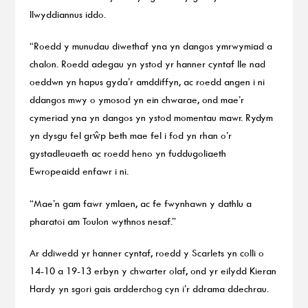
llwyddiannus iddo.
“Roedd y munudau diwethaf yna yn dangos ymrwymiad a
chalon. Roedd adegau yn ystod yr hanner cyntaf lle nad
oeddwn yn hapus gyda’r amddiffyn, ac roedd angen i ni
ddangos mwy o ymosod yn ein chwarae, ond mae’r
cymeriad yna yn dangos yn ystod momentau mawr. Rydym
yn dysgu fel grŵp beth mae fel i fod yn rhan o’r
gystadleuaeth ac roedd heno yn fuddugoliaeth
Ewropeaidd enfawr i ni.
“Mae’n gam fawr ymlaen, ac fe fwynhawn y dathlu a
pharatoi am Toulon wythnos nesaf.”
Ar ddiwedd yr hanner cyntaf, roedd y Scarlets yn colli o
14-10 a 19-13 erbyn y chwarter olaf, ond yr eilydd Kieran
Hardy yn sgori gais ardderchog cyn i’r ddrama ddechrau.