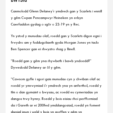
Canmolodd Glenn Delaney’r ymdrech gan y Scarlets i ennill
y gêm Cwpan Pencampwyr Heineken yn erbyn
Caerfaddon gydag o sgôr o 23-19 yn y Rec.
Yn ystod y munudau olaf, roedd gan y Scarlets digon egni i
frwydro am y fuddugoliaeth gyda Morgan Jones yn taclo
Ben Spencer gan ei rhwystro rhag y llinell.
“Roedd gan y gêm yna rhywbeth i bawb yndoedd?”
Dywedodd Delaney ar ôl y gêm.
“Cawsom gyfle i sgori gais munudau cyn y chwiban olaf ac
roedd yr ymrwymiad i’r ymdrech yna yn anferthol, roedd y
tîm o dan gymaint o bwysau, ac roedd eu cymeriadau yn
dangos trwy hynny. Roedd y bois eisiau rhoi perfformiad
da i Gareth ar ei 200fed ymddangosiad, roedd yn foment
sbesial iawn i weld y bois yn gorffen y gêm yn