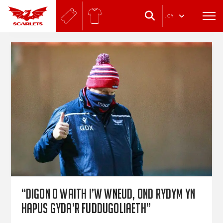
.
CY
“Digon o waith i’w wneud, ond rydym yn
hapus gyda’r fuddugoliaeth”