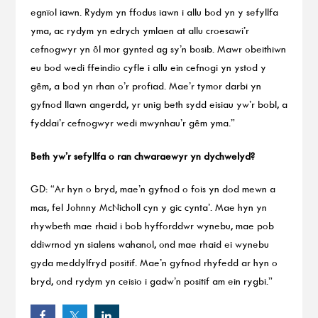
egnïol iawn. Rydym yn ffodus iawn i allu bod yn y sefyllfa
yma, ac rydym yn edrych ymlaen at allu croesawi’r
cefnogwyr yn ôl mor gynted ag sy’n bosib. Mawr obeithiwn
eu bod wedi ffeindio cyfle i allu ein cefnogi yn ystod y
gêm, a bod yn rhan o’r profiad. Mae’r tymor darbi yn
gyfnod llawn angerdd, yr unig beth sydd eisiau yw’r bobl, a
fyddai’r cefnogwyr wedi mwynhau’r gêm yma.”
Beth yw’r sefyllfa o ran chwaraewyr yn dychwelyd?
GD: “Ar hyn o bryd, mae’n gyfnod o fois yn dod mewn a
mas, fel Johnny McNicholl cyn y gic cynta’. Mae hyn yn
rhywbeth mae rhaid i bob hyfforddwr wynebu, mae pob
ddiwrnod yn sialens wahanol, ond mae rhaid ei wynebu
gyda meddylfryd positif. Mae’n gyfnod rhyfedd ar hyn o
bryd, ond rydym yn ceisio i gadw’n positif am ein rygbi.”