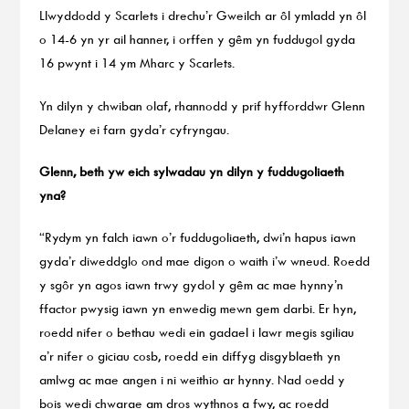
Llwyddodd y Scarlets i drechu’r Gweilch ar ôl ymladd yn ôl
o 14-6 yn yr ail hanner, i orffen y gêm yn fuddugol gyda
16 pwynt i 14 ym Mharc y Scarlets.
Yn dilyn y chwiban olaf, rhannodd y prif hyfforddwr Glenn
Delaney ei farn gyda’r cyfryngau.
Glenn,
beth yw eich sylwadau yn dilyn y fuddugoliaeth
yna?
“Rydym yn falch iawn o’r fuddugoliaeth, dwi’n hapus iawn
gyda’r diweddglo ond mae digon o waith i’w wneud. Roedd
y sgôr yn agos iawn trwy gydol y gêm ac mae hynny’n
ffactor pwysig iawn yn enwedig mewn gem darbi. Er hyn,
roedd nifer o bethau wedi ein gadael i lawr megis sgiliau
a’r nifer o giciau cosb, roedd ein diffyg disgyblaeth yn
amlwg ac mae angen i ni weithio ar hynny. Nad oedd y
bois wedi chwarae am dros wythnos a fwy, ac roedd