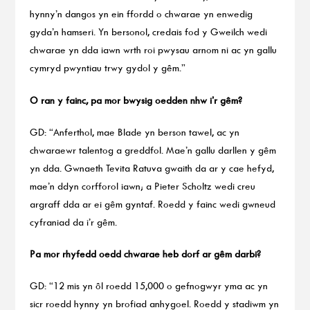
hynny’n dangos yn ein ffordd o chwarae yn enwedig
gyda’n hamseri. Yn bersonol, credais fod y Gweilch wedi
chwarae yn dda iawn wrth roi pwysau arnom ni ac yn gallu
cymryd pwyntiau trwy gydol y gêm.”
O ran y fainc, pa mor bwysig oedden nhw i’r gêm?
GD: “Anferthol, mae Blade yn berson tawel, ac yn
chwaraewr talentog a greddfol. Mae’n gallu darllen y gêm
yn dda. Gwnaeth Tevita Ratuva gwaith da ar y cae hefyd,
mae’n ddyn corfforol iawn; a Pieter Scholtz wedi creu
argraff dda ar ei gêm gyntaf. Roedd y fainc wedi gwneud
cyfraniad da i’r gêm.
Pa mor rhyfedd oedd chwarae heb dorf ar gêm darbi?
GD: “12 mis yn ôl roedd 15,000 o gefnogwyr yma ac yn
sicr roedd hynny yn brofiad anhygoel. Roedd y stadiwm yn