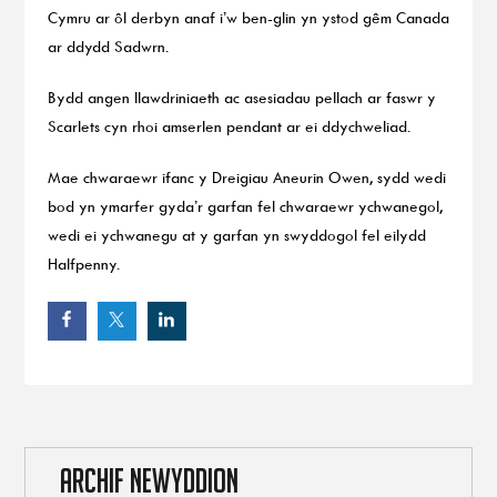
Cymru ar ôl derbyn anaf i’w ben-glin yn ystod gêm Canada
ar ddydd Sadwrn.
Bydd angen llawdriniaeth ac asesiadau pellach ar faswr y
Scarlets cyn rhoi amserlen pendant ar ei ddychweliad.
Mae chwaraewr ifanc y Dreigiau Aneurin Owen, sydd wedi
bod yn ymarfer gyda’r garfan fel chwaraewr ychwanegol,
wedi ei ychwanegu at y garfan yn swyddogol fel eilydd
Halfpenny.
ARCHIF NEWYDDION