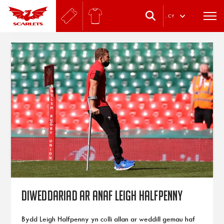
.
CY
Diweddariad ar anaf Leigh Halfpenny
Bydd Leigh Halfpenny yn colli allan ar weddill gemau haf