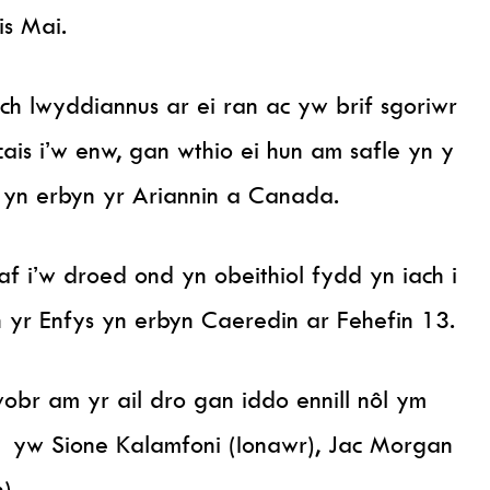
is Mai.
 lwyddiannus ar ei ran ac yw brif sgoriwr
is i’w enw, gan wthio ei hun am safle yn y
 yn erbyn yr Ariannin a Canada.
 i’w droed ond yn obeithiol fydd yn iach i
yr Enfys yn erbyn Caeredin ar Fehefin 13.
wobr am yr ail dro gan iddo ennill nôl ym
021 yw Sione Kalamfoni (Ionawr), Jac Morgan
).