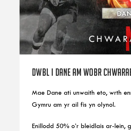
Dwbl i Dane am wobr chwara
Mae Dane ati unwaith eto, wrth enn
Gymru am yr ail fis yn olynol.
Enillodd 50% o’r bleidlais ar-lein