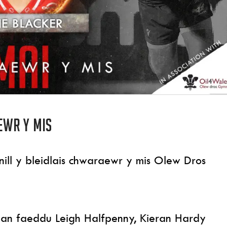
ewr y mis
ill y bleidlais chwaraewr y mis Olew Dros
, gan faeddu Leigh Halfpenny, Kieran Hardy