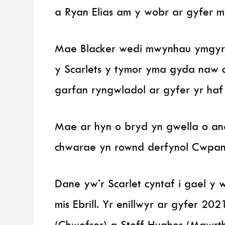
a Ryan Elias am y wobr ar gyfer m
Mae Blacker wedi mwynhau ymgyrch
y Scarlets y tymor yma gyda naw ca
garfan ryngwladol ar gyfer yr haf
Mae ar hyn o bryd yn gwella o anaf
chwarae yn rownd derfynol Cwpan 
Dane yw’r Scarlet cyntaf i gael y 
mis Ebrill. Yr enillwyr ar gyfer 2
(Chwefror) a Steff Hughes (Mawrth