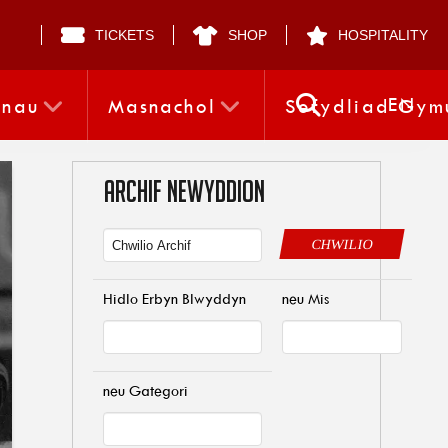
TICKETS
SHOP
HOSPITALITY
EN
nnau
Masnachol
Sefydliad Gym
ARCHIF NEWYDDION
CHWILIO
Hidlo Erbyn Blwyddyn
neu Mis
neu Gategori