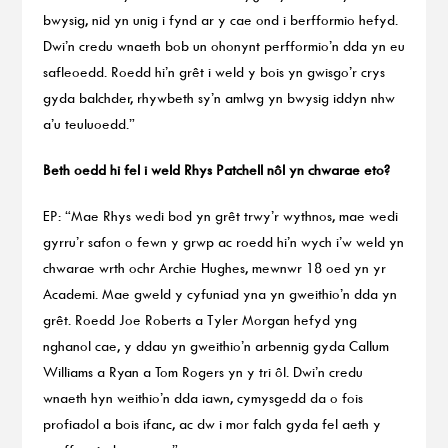
bwysig, nid yn unig i fynd ar y cae ond i berfformio hefyd.
Dwi’n credu wnaeth bob un ohonynt perfformio’n dda yn eu
safleoedd. Roedd hi’n grêt i weld y bois yn gwisgo’r crys
gyda balchder, rhywbeth sy’n amlwg yn bwysig iddyn nhw
a’u teuluoedd.”
Beth oedd hi fel i weld Rhys Patchell nôl yn chwarae eto?
EP: “Mae Rhys wedi bod yn grêt trwy’r wythnos, mae wedi
gyrru’r safon o fewn y grwp ac roedd hi’n wych i’w weld yn
chwarae wrth ochr Archie Hughes, mewnwr 18 oed yn yr
Academi. Mae gweld y cyfuniad yna yn gweithio’n dda yn
grêt. Roedd Joe Roberts a Tyler Morgan hefyd yng
nghanol cae, y ddau yn gweithio’n arbennig gyda Callum
Williams a Ryan a Tom Rogers yn y tri ôl. Dwi’n credu
wnaeth hyn weithio’n dda iawn, cymysgedd da o fois
profiadol a bois ifanc, ac dw i mor falch gyda fel aeth y