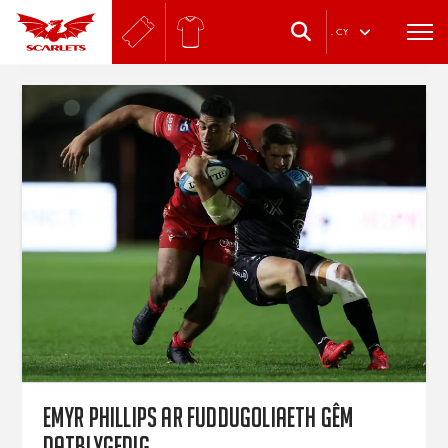
.
CY
Emyr Phillips ar fuddugoliaeth gêm
datblygedig