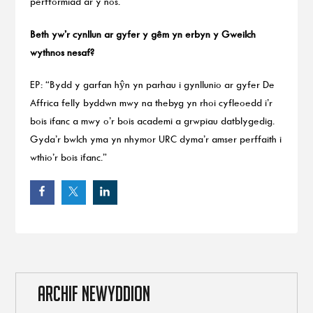
perfformiad ar y nos.”
Beth yw’r cynllun ar gyfer y gêm yn erbyn y Gweilch
wythnos nesaf?
EP: “Bydd y garfan hŷn yn parhau i gynllunio ar gyfer De
Affrica felly byddwn mwy na thebyg yn rhoi cyfleoedd i’r
bois ifanc a mwy o’r bois academi a grwpiau datblygedig.
Gyda’r bwlch yma yn nhymor URC dyma’r amser perffaith i
wthio’r bois ifanc.”
ARCHIF NEWYDDION