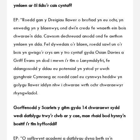
ymlaen ar ôl ildio’r cais cyntaf?
EP: “Roedd gan y Dreigiau llawer o brofiad yn eu ochr, yn
enwedig yn y blaenwyr, ond dwi’n credu fe wnaeth ein bois
chwarae’n dda. Cawsom dechreuad anodd ond fe aethon
ymlaen yn dda. Fel dywedais o’r blaen, roedd sawl un o’r
bois yn gwisgo’r crys am y tro cyntaf gyda Osian Davies a
Griff Evans yn dod i mewn i’r tîm o Lanymddyfri, fe
ddangosodd y ddau eu potensial yn ystod yr uwch
gynghrair Cymraeg ac roedd cael eu cynnwys heddiw yn
golygu llawer iddyn nhw i chwarae wrth ochr chwaraewyr
rhyngwladol.
Gorffenodd y Scarlets y gêm gyda 14 chwaraewr sydd
wedi datblygu trwy’r clwb ar y cae, mae rhaid bod hynny’n
bositif i’r tîm hyfforddi?
EP: “O safbwynt academi a datblygu dyna beth sy’n