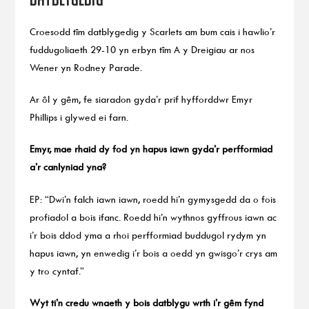
Croesodd tîm datblygedig y Scarlets am bum cais i hawlio’r
fuddugoliaeth 29-10 yn erbyn tîm A y Dreigiau ar nos
Wener yn Rodney Parade.
Ar ôl y gêm, fe siaradon gyda’r prif hyfforddwr Emyr
Phillips i glywed ei farn.
Emyr, mae rhaid dy fod yn hapus iawn gyda’r perfformiad
a’r canlyniad yna?
EP: “Dwi’n falch iawn iawn, roedd hi’n gymysgedd da o fois
profiadol a bois ifanc. Roedd hi’n wythnos gyffrous iawn ac
i’r bois ddod yma a rhoi perfformiad buddugol rydym yn
hapus iawn, yn enwedig i’r bois a oedd yn gwisgo’r crys am
y tro cyntaf.”
Wyt ti’n credu wnaeth y bois datblygu wrth i’r gêm fynd