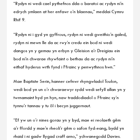
“Rydyn ni wedi cael pythefnos dda o baratoi ac rydyn ni’n
edrych ymlaen at her enfawr o’n blaenau,” meddai Cymru
Rhif 9.
“Rydyn ni i gyd yn gyffrous, rydyn ni wedi gweithio’n galed,
rydyn ni mewn lle da ac rwy’n credu ein bod ni wedi
dangos yn y gemau yn erbyn y Gleision a’r Dreigiau ein
bod ni’n chwarae rhywfaint o bethau da ac rydyn ni’n
eithaf hyderus wrth fynd i Ffrainc y penwythnos hwn.”
Mae Baptiste Serin, hanner cefnwr rhyngwladol Toulon,
wedi bod yn un o’r chwaraewyr sydd wedi sefyll allan yn y
twrnamaint hyd yn hyn, naw traddodiadol o Ffrainc sy’n
tynnu’r tannau y tu ôl i becyn juggernaut.
“Ef yw un o’r nines gorau yn y byd, mae ei reolaeth gêm
a’r ffordd y mae’n rheoli’r gêm o safon fyd-eang, bydd yn
rhaid i ni gadw llygad craff arno,” ychwanegodd Davies.