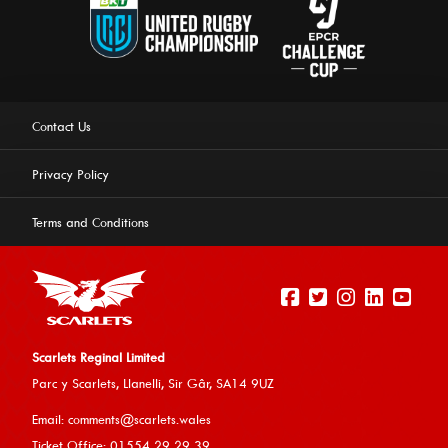
Contact Us
Privacy Policy
Terms and Conditions
Scarlets Reginal Limited
Parc y Scarlets, Llanelli, Sir G
âr, SA14 9UZ
This website uses cookies to ensure you get the best
Email:
comments@scarlets.wales
experience on our website.
Learn more
Ticket Office: 01554 29 29 39