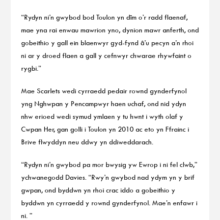
“Rydyn ni’n gwybod bod Toulon yn dîm o’r radd flaenaf,
mae yna rai enwau mawrion yno, dynion mawr anferth, ond
gobeithio y gall ein blaenwyr gyd-fynd â’u pecyn a’n rhoi
ni ar y droed flaen a gall y cefnwyr chwarae rhywfaint o
rygbi.”
Mae Scarlets wedi cyrraedd pedair rownd gynderfynol
yng Nghwpan y Pencampwyr haen uchaf, ond nid ydyn
nhw erioed wedi symud ymlaen y tu hwnt i wyth olaf y
Cwpan Her, gan golli i Toulon yn 2010 ac eto yn Ffrainc i
Brive flwyddyn neu ddwy yn ddiweddarach.
“Rydyn ni’n gwybod pa mor bwysig yw Ewrop i ni fel clwb,”
ychwanegodd Davies. “Rwy’n gwybod nad ydym yn y brif
gwpan, ond byddwn yn rhoi crac iddo a gobeithio y
byddwn yn cyrraedd y rownd gynderfynol. Mae’n enfawr i
ni. ”