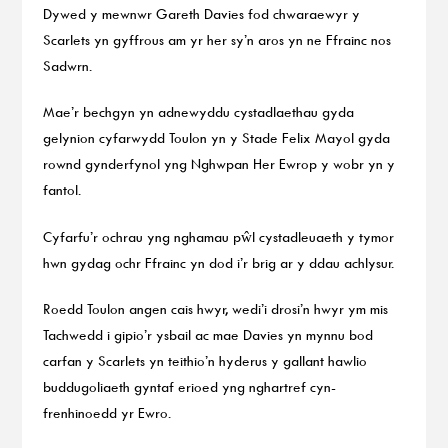
Dywed y mewnwr Gareth Davies fod chwaraewyr y
Scarlets yn gyffrous am yr her sy’n aros yn ne Ffrainc nos
Sadwrn.
Mae’r bechgyn yn adnewyddu cystadlaethau gyda
gelynion cyfarwydd Toulon yn y Stade Felix Mayol gyda
rownd gynderfynol yng Nghwpan Her Ewrop y wobr yn y
fantol.
Cyfarfu’r ochrau yng nghamau pŵl cystadleuaeth y tymor
hwn gydag ochr Ffrainc yn dod i’r brig ar y ddau achlysur.
Roedd Toulon angen cais hwyr, wedi’i drosi’n hwyr ym mis
Tachwedd i gipio’r ysbail ac mae Davies yn mynnu bod
carfan y Scarlets yn teithio’n hyderus y gallant hawlio
buddugoliaeth gyntaf erioed yng nghartref cyn-
frenhinoedd yr Ewro.