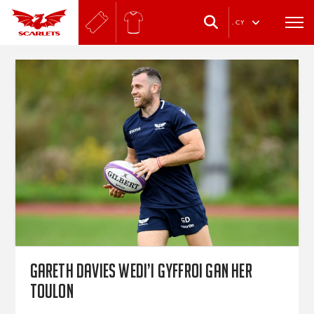
.
CY
Gareth Davies wedi’i gyffroi gan her
Toulon