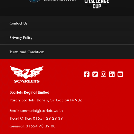
Contact Us
Privacy Policy
Terms and Conditions
Scarlets Reginal Limited
Parc y Scarlets, Llanelli, Sir G
âr, SA14 9UZ
This website uses cookies to ensure you get the best
Email:
comments@scarlets.wales
experience on our website.
Learn more
Ticket Office: 01554 29 29 39
General: 01554 78 39 00