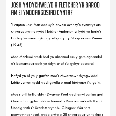
Josh yn dychwelyd a Fletcher yn barod
am ei ymddangosiad cyntaf
Y capten Josh Macleod sy’n arwain ochr sy’n cynnwys ein
chwaraewyr newydd Fletcher Anderson a fydd yn herio’r
Harlequins mewn gêm gyfeillgar yn y Stoop ar nos Wener
(19:45).
Mae Macleod wedi bod yn absennol ers y gêm agoriadol
o’r bencampwriaeth yn dilyn anaf i’w gyhyr pectoral.
Hefyd yn ôl yn y garfan mae’r chwaraewr rhyngwladol
Eddie James, sydd wedi gwella o anaf hirdymor i’w gefn.
Mae’r prif hyfforddwr Dwayne Peel wedi enwi carfan gref
i baratoi ar gyfer ailddechreuad y Bencampwriaeth Rygbi
Unedig wrth i’r Scarlets wynebu Glasgow Warriors
penwythnos nesaf, gyda grŵp o 28 chwaraewr yn teithio i