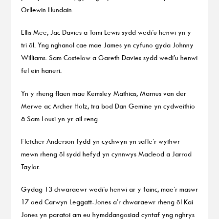
Orllewin Llundain.
Ellis Mee, Jac Davies a Tomi Lewis sydd wedi’u henwi yn y
tri ôl. Yng nghanol cae mae James yn cyfuno gyda Johnny
Williams. Sam Costelow a Gareth Davies sydd wedi’u henwi
fel ein haneri.
Yn y rheng flaen mae Kemsley Mathias, Marnus van der
Merwe ac Archer Holz, tra bod Dan Gemine yn cydweithio
â Sam Lousi yn yr ail reng.
Fletcher Anderson fydd yn cychwyn yn safle’r wythwr
mewn rheng ôl sydd hefyd yn cynnwys Macleod a Jarrod
Taylor.
Gydag 13 chwaraewr wedi’u henwi ar y fainc, mae’r maswr
17 oed Carwyn Leggatt-Jones a’r chwaraewr rheng ôl Kai
Jones yn paratoi am eu hymddangosiad cyntaf yng nghrys