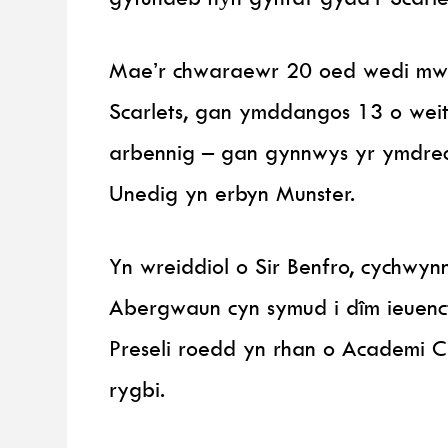
Mae’r chwaraewr 20 oed wedi mw
Scarlets, gan ymddangos 13 o weithi
arbennig – gan gynnwys yr ymdrec
Unedig yn erbyn Munster.
Yn wreiddiol o Sir Benfro, cychwyn
Abergwaun cyn symud i dîm ieuenct
Preseli roedd yn rhan o Academi 
rygbi.