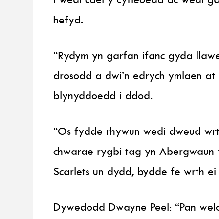
hefyd.
“Rydym yn garfan ifanc gyda llawer
drosodd a dwi’n edrych ymlaen at 
blynyddoedd i ddod.
“Os fydde rhywun wedi dweud wrt
chwarae rygbi tag yn Abergwaun 
Scarlets un dydd, bydde fe wrth ei
Dywedodd Dwayne Peel: “Pan welon