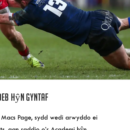
deb hŷn gyntaf
 Macs Page, sydd wedi arwyddo ei
ts, gan raddio o’r Academi hŷn.