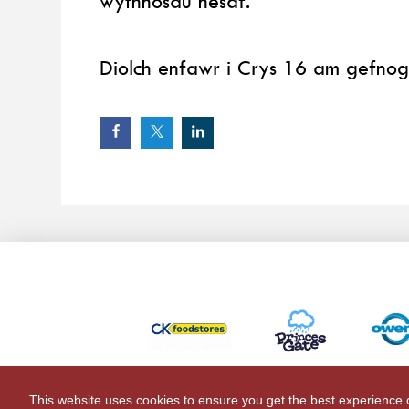
wythnosau nesaf.
Diolch enfawr i Crys 16 am gefno
This website uses cookies to ensure you get the best experience