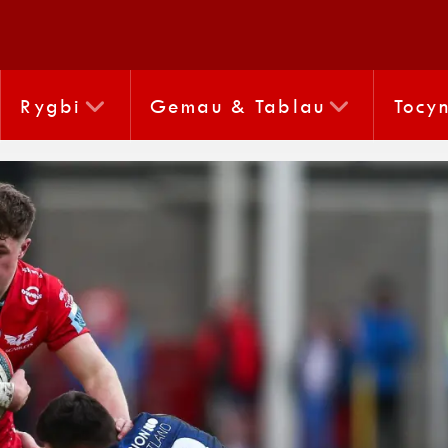
Rygbi
Gemau & Tablau
Tocy