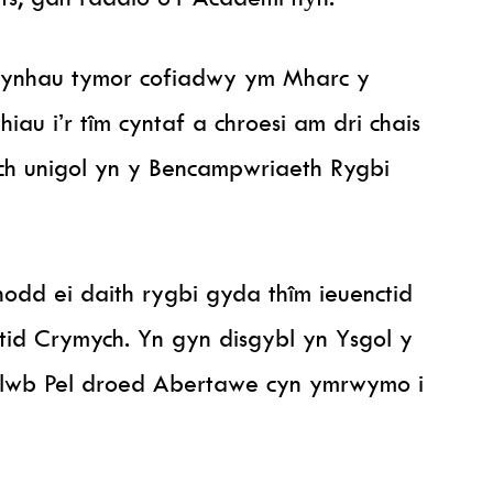
ynhau tymor cofiadwy ym Mharc y
au i’r tîm cyntaf a chroesi am dri chais
h unigol yn y Bencampwriaeth Rygbi
nodd ei daith rygbi gyda thîm ieuenctid
id Crymych. Yn gyn disgybl yn Ysgol y
Clwb Pel droed Abertawe cyn ymrwymo i