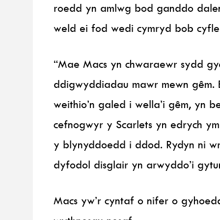
roedd yn amlwg bod ganddo dalent
weld ei fod wedi cymryd bob cyfle
“Mae Macs yn chwaraewr sydd gyda’
ddigwyddiadau mawr mewn gêm. Er
weithio’n galed i wella’i gêm, yn 
cefnogwyr y Scarlets yn edrych ym
y blynyddoedd i ddod. Rydyn ni wr
dyfodol disglair yn arwyddo’i gytu
Macs yw’r cyntaf o nifer o gyhoed