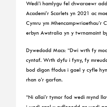
Wedi’i hamlygu fel chwaraewr add
Academi’r Scarlets yn 2021 ac ma
Cymru ym Mhencampwriaethau’r Chw
erbyn Awstralia yn y twrnamaint b
Dywedodd Macs: “Dwi wrth fy mod
cyntaf. Wrth dyfu i fyny, fy mreu
bod digon ffodus i gael y cyfle hy
rhan o’r garfan.
“Ni allai’r tymor fod wedi mynd lla
i wedi cael y cyfleoedd ac wedi gall