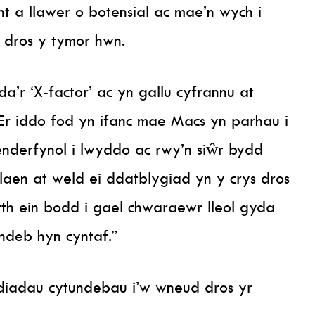
 a llawer o botensial ac mae’n wych i
 dros y tymor hwn.
r ‘X-factor’ ac yn gallu cyfrannu at
 iddo fod yn ifanc mae Macs yn parhau i
benderfynol i lwyddo ac rwy’n siŵr bydd
laen at weld ei ddatblygiad yn y crys dros
th ein bodd i gael chwaraewr lleol gyda
ndeb hyn cyntaf.”
diadau cytundebau i’w wneud dros yr