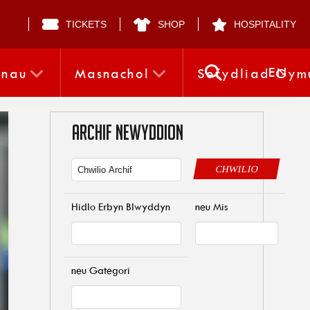
TICKETS
SHOP
HOSPITALITY
EN
nnau
Masnachol
Sefydliad Gym
ARCHIF NEWYDDION
CHWILIO
Hidlo Erbyn Blwyddyn
neu Mis
neu Gategori