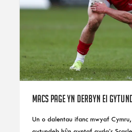
Macs Page yn derbyn ei gytun
Un o dalentau ifanc mwyaf Cymru,
gytundeb hŷn gyntaf gyda’r Scarle