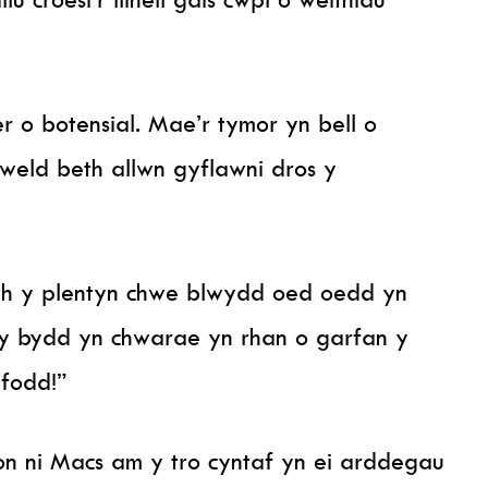
 o botensial. Mae’r tymor yn bell o
weld beth allwn gyflawni dros y
h y plentyn chwe blwydd oed oedd yn
y bydd yn chwarae yn rhan o garfan y
 fodd!”
 ni Macs am y tro cyntaf yn ei arddegau