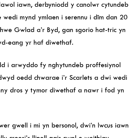
awol iawn, derbyniodd y canolwr cytundeb
e wedi mynd ymlaen i serennu i dîm dan 20
e Gwlad a’r Byd, gan sgorio hat-tric yn
yd-eang yr haf diwethaf.
d i arwyddo fy nghytundeb proffesiynol
ddwyd oedd chwarae i’r Scarlets a dwi wedi
nny dros y tymor diwethaf a nawr i fod yn
wer gwell i mi yn bersonol, dwi’n lwcus iawn
u croesi’r llinell gais cwpl o weithiau