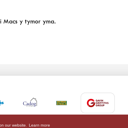
gi Macs y tymor yma.
 on our website.
Learn more