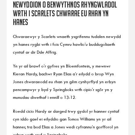
Newyddion o benwythnos rhyngwladol
wrth i Scarlets chwarae eu rhan yn
hanes
Chwaraewyr y Scarlets wnaeth ysgrifennu tudalen newydd
yn hanes rygbi wrth i fois Cymru hawlio’u buddugoliaeth
cyntaf ar dir Dde Affrig.
Yn yr ail brawf o’r gyfres yn Bloemfontein, y mewnwr
Kieran Hardy, bachwr Ryan Elias a’r eilydd o brop Wyn
Jones chwaraeodd eu rhan yn gêm cynhyrflyd yn erbyn
pencampwyr y byd y Springboks wrth cipio’r sgôr yn y
munudau diwethaf i ennill o 13-12.
Roedd cicio Hardy ar darged trwy gydol yr hanner cyntaf
cyn iddo gael ei eilyddio gan Tomos Williams yn yr ail
hanner, tra bod Elias a Jones wedi cyfrannu’n gorfforol yn
erbyn wyth cryf y Springboks.