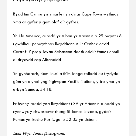
Bydd tîm Cymru yn ymarfer yn dinas Cape Town wythnos
yma ar gyfer y gêm olaf o’r gyfres.
Yn Ne America, curodd yr Alban yr Ariannin o 29 pwynt i 6
i gwblhau penwythnos llwyddiannus i’r Cenhedloedd
Cartref. Y prop Javan Sebastian daeth oddi’r fainc i ennill
ei drydydd cap Albanaidd.
Yn gynharach, Sam Lousi a thîm Tonga collodd eu trydydd
gêm yn olynol yng Nghwpan Pacific Nations, y tro yma yn
erbyn Samoa, 34-18.
Er hynny roedd yna llwyddiant i XV yr Ariannin a oedd yn
cynnwys y chwaraewr rheng ôl Tomas Lezana, gyda’r
Pumas yn trechu Portiwgal o 52-35 yn Lisbon.
Llun: Wyn Jones (Instagram)