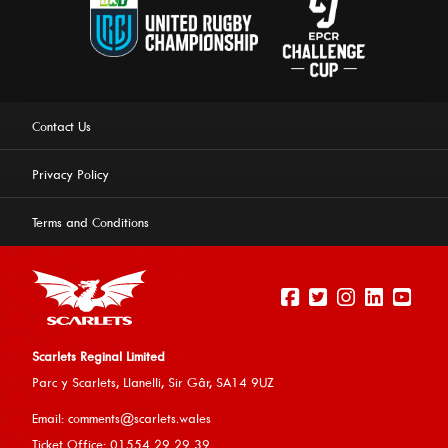
Contact Us
Privacy Policy
Terms and Conditions
Scarlets Reginal Limited
Parc y Scarlets, Llanelli, Sir G
âr, SA14 9UZ
This website uses cookies to ensure you get the best
Email:
comments@scarlets.wales
experience on our website.
Learn more
Ticket Office: 01554 29 29 39