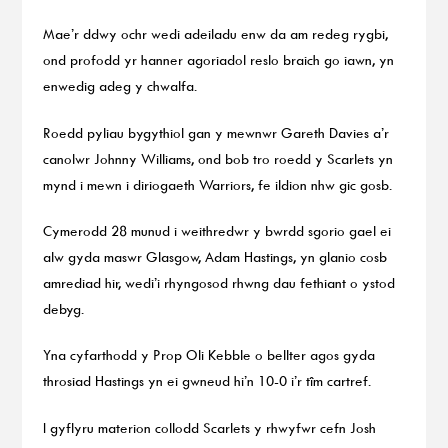
Mae’r ddwy ochr wedi adeiladu enw da am redeg rygbi,
ond profodd yr hanner agoriadol reslo braich go iawn, yn
enwedig adeg y chwalfa.
Roedd pyliau bygythiol gan y mewnwr Gareth Davies a’r
canolwr Johnny Williams, ond bob tro roedd y Scarlets yn
mynd i mewn i diriogaeth Warriors, fe ildion nhw gic gosb.
Cymerodd 28 munud i weithredwr y bwrdd sgorio gael ei
alw gyda maswr Glasgow, Adam Hastings, yn glanio cosb
amrediad hir, wedi’i rhyngosod rhwng dau fethiant o ystod
debyg.
Yna cyfarthodd y Prop Oli Kebble o bellter agos gyda
throsiad Hastings yn ei gwneud hi’n 10-0 i’r tîm cartref.
I gyflyru materion collodd Scarlets y rhwyfwr cefn Josh