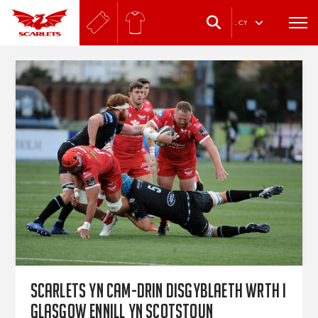
.
CY
Scarlets yn cam-drin disgyblaeth wrth i
Glasgow ennill yn Scotstoun