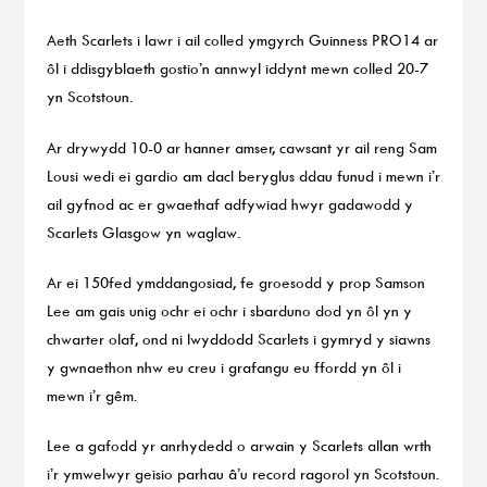
Aeth Scarlets i lawr i ail colled ymgyrch Guinness PRO14 ar
ôl i ddisgyblaeth gostio’n annwyl iddynt mewn colled 20-7
yn Scotstoun.
Ar drywydd 10-0 ar hanner amser, cawsant yr ail reng Sam
Lousi wedi ei gardio am dacl beryglus ddau funud i mewn i’r
ail gyfnod ac er gwaethaf adfywiad hwyr gadawodd y
Scarlets Glasgow yn waglaw.
Ar ei 150fed ymddangosiad, fe groesodd y prop Samson
Lee am gais unig ochr ei ochr i sbarduno dod yn ôl yn y
chwarter olaf, ond ni lwyddodd Scarlets i gymryd y siawns
y gwnaethon nhw eu creu i grafangu eu ffordd yn ôl i
mewn i’r gêm.
Lee a gafodd yr anrhydedd o arwain y Scarlets allan wrth
i’r ymwelwyr geisio parhau â’u record ragorol yn Scotstoun.