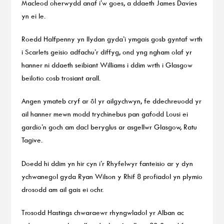
Macleod oherwydd anaf i’w goes, a ddaeth James Davies
yn ei le.
Roedd Halfpenny yn llydan gyda’i ymgais gosb gyntaf wrth
i Scarlets geisio adfachu’r diffyg, ond yng ngham olaf yr
hanner ni ddaeth seibiant Williams i ddim wrth i Glasgow
beilotio cosb trosiant arall.
Angen ymateb cryf ar ôl yr ailgychwyn, fe ddechreuodd yr
ail hanner mewn modd trychinebus pan gafodd Lousi ei
gardio’n goch am dacl beryglus ar asgellwr Glasgow, Ratu
Tagive.
Doedd hi ddim yn hir cyn i’r Rhyfelwyr fanteisio ar y dyn
ychwanegol gyda Ryan Wilson y Rhif 8 profiadol yn plymio
drosodd am ail gais ei ochr.
Trosodd Hastings chwaraewr rhyngwladol yr Alban ac