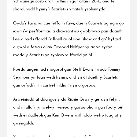
ychwanegu cosb arall i wthio’r sgôr allan i 20-0, ond fe
sbardunodd hynny’r Scarlets i ymateb ysblennydd.
Gyda’r fainc yn cael effaith fawr, daeth Scarlets ag egni go
iawn i’w perfformiad a chawsant eu gwobrwyo pan ddaeth
Lee o hyd i ffordd i’r llinell ar ôl sioe ‘show and go’ hyfryd
o gwpl o fetrau allan. Trosodd Halfpenny ac yn sydyn
roedd y Scarlets yn synhwyro ffordd yn ôl.
Roedd angen tacl rhagorol gan Steff Evans i wadu Tommy
Seymour yn fuan wedi hynny, ond yn ôl daeth y Scarlets
gan orfodi’r tîm cartref i ildio llinyn o gosbau.
Arweiniodd at ddangos y clo Richie Gray y gerdyn felyn,
ond ni allai’r ymwelwyr wneud y gorau ohoni gan fod y bêl
wedi ei dadleoli gan Ken Owens wrth iddo wefru tuag at y
gwyngalch.
Yn yr eiliadau oedd yn marw, bu bron i’r Evans peryglus