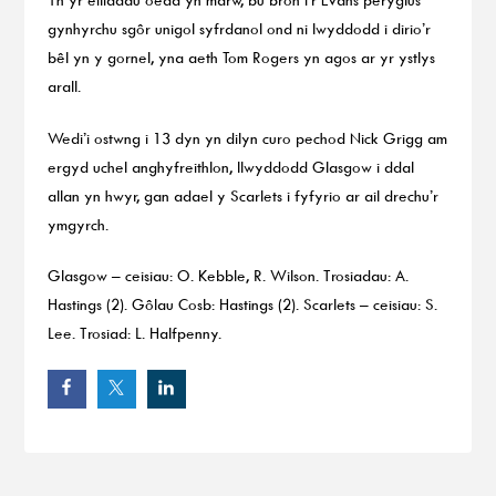
gynhyrchu sgôr unigol syfrdanol ond ni lwyddodd i dirio’r
bêl yn y gornel, yna aeth Tom Rogers yn agos ar yr ystlys
arall.
Wedi’i ostwng i 13 dyn yn dilyn curo pechod Nick Grigg am
ergyd uchel anghyfreithlon, llwyddodd Glasgow i ddal
allan yn hwyr, gan adael y Scarlets i fyfyrio ar ail drechu’r
ymgyrch.
Glasgow – ceisiau: O. Kebble, R. Wilson. Trosiadau: A.
Hastings (2). Gôlau Cosb: Hastings (2).
Scarlets – ceisiau: S.
Lee. Trosiad: L. Halfpenny.