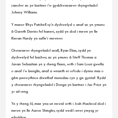
canolwr ac yn bartner i’w gydchwaraewr rhyngwladol
Johnny Williams.
Y maswr Rhys Patchell sy’n dychwelyd o anaf ac yn ymuno
â Gareth Davies fel haneri, sydd yn dod i mewn yn lle
Kieran Hardy yn safle’r mewnwr.
Chwaraewr rhyngwladol arall, Ryan Elias, sydd yn
dychwelyd fel bachwr, ac yn ymuno â Steff Thomas a
Javan Sebastian yn y rheng flaen, wrth i Sam Lousi gwella
o anaf i’w benglin, anaf a wnaeth ei orfodu i dynnu mas o
gêm penwythnos diwethaf munudau cyn y gic gyntaf. Bydd
y chwaraewr rhyngwladol i Donga yn bartner i Jac Price yn
yr ail reng.
Yn y rheng ôl, mae yna un newid wrth i Josh Macleod dod i
mewn yn lle Aaron Shingler, sydd wedi’i enwi ymysg yr
eilyddion.