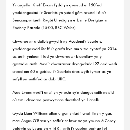
Yr asgellwr Steff Evans fydd yn gwneud ei 150fed
ymddangosiad i’r Scarlets yn ystod gêm rownd 16 o’r
Bencampwriaeth Rygbi Unedig yn erbyn y Dreigiau yn
Rodney Parade (15:00; BBC Wales).
Chwaraewr a datblygwyd trwy Academi’r Scarlets,
ymddangosodd Steff i’r garfa hyn am y tro cyntaf yn 2014
ac aeth ymlaen i fod yn chwaraewr blaenllaw yn y
gystadleuaeth. Mae’r chwaraewr rhyngwladol 27 oed wedi
croesi am 60 o geisiau i’r Scarlets dros wyth tymor ac yn
sefyll yn seithfed ar dabl URC.
Mae Evans wedi’i enwi yn yr ochr sy’n dangos saith newid
o’r tîm i chwarae penwythnos diwethaf yn Llanelli.
Gyda Liam Williams allan o ganlyniad i anaf llinyn y gar,
mae Angus O’Brien yn safle’r cefnwr ac yn ymuno â Corey
Baldwin ac Evans yn y tri ôl, wrth i’r capten parhau fel