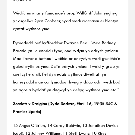
Wedi’u enwi ar y fainc mae’r prop WillGriff John ynghyg
yr asgellwr Ryan Conbeer, sydd wedi croesawu ei blentyn
cyntaf wythnos yma.
Dywedodd prif hyfforddwr Dwayne Peel: “Mae Rodney
Parade yn lle anodd i fynd, ond rydym yn edrych ymlaen.
Mae llawer o bethau i weithio ar ac rydym wedi gweithio’n
galed wythnos yma. Dwi’n edrych ymlaen i weld y grwp yn
cael cyfle arall. Fel dywedais wythnos diwethaf, yn
hanesyddol mae canlyniadau rhwng y ddau ochr wedi bod
yn agos a byddaf yn disgwyl yn debyg wythnos yma eto.”
Scarlets v Dreigiau (Dydd Sadwrn, Ebrill 16; 19:35 S4C &
Premier Sports)
15 Angus O’Brien; 14 Corey Baldwin, 13 Jonathan Davies
(capt), 12 Johnny Williams, 11 Steff Evans; 10 Rhys