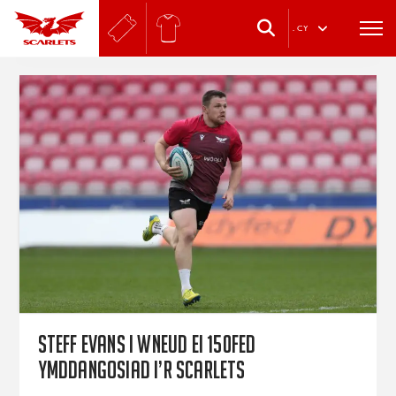
.
CY
Steff Evans i wneud ei 150fed
ymddangosiad i’r Scarlets