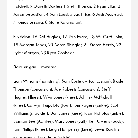
Patchell, 9 Gareth Davies; 1 Steff Thomas, 2 Ryan Elias, 3
Javan Sebastian, 4 Sam Lousi, 5 Jac Price, 6 Josh Macleod,
7 Tomas Lezana, 8 Sione Kalamafoni.
Eilyddion: 16 Daf Hughes, 17 Rob Evans, 18 WillGriff John,
19 Morgan Jones, 20 Aaron Shingler, 21 Kieran Hardy, 22
Tyler Morgan, 23 Ryan Conbeer.
Ddim ar gael i chwarae
Liam Williams (hamstring), Sam Costelow (concussion), Blade
Thomson (concussion), Joe Roberts (concussion), Steff
Hughes (illness), Wyn Jones (knee), Johnny McNicholl
(knee), Carwyn Tuipulotu (foot), Tom Rogers (ankle), Scott
Williams (shoulder), Dan Jones (knee), Ioan Nicholas (ankle),
Samson Lee (Achilles), Marc Jones (calf), Ken Owens (back),
Tom Phillips (knee), Leigh Halfpenny (knee), Lewis Rawlins
(concussion), Josh Helps (ankle).