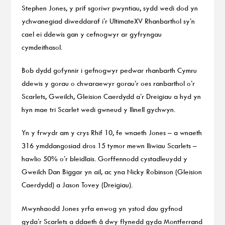
Stephen Jones, y prif sgoriwr pwyntiau, sydd wedi dod yn
ychwanegiad diweddaraf i’r UltimateXV Rhanbarthol sy’n
cael ei ddewis gan y cefnogwyr ar gyfryngau
cymdeithasol.
Bob dydd gofynnir i gefnogwyr pedwar rhanbarth Cymru
ddewis y gorau o chwaraewyr gorau’r oes ranbarthol o’r
Scarlets, Gweilch, Gleision Caerdydd a’r Dreigiau a hyd yn
hyn mae tri Scarlet wedi gwneud y llinell gychwyn.
Yn y frwydr am y crys Rhif 10, fe wnaeth Jones – a wnaeth
316 ymddangosiad dros 15 tymor mewn lliwiau Scarlets –
hawlio 50% o’r bleidlais. Gorffennodd cystadleuydd y
Gweilch Dan Biggar yn ail, ac yna Nicky Robinson (Gleision
Caerdydd) a Jason Tovey (Dreigiau).
Mwynhaodd Jones yrfa enwog yn ystod dau gyfnod
gyda’r Scarlets a ddaeth â dwy flynedd gyda Montferrand