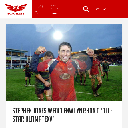
.
CY
Stephen Jones wedi’i enwi yn rhan o ‘All-
Star UltimateXV’