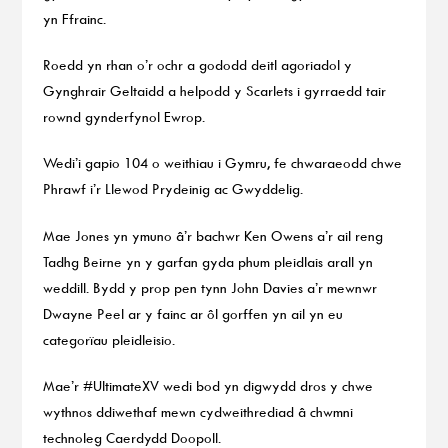
yn Ffrainc.
Roedd yn rhan o’r ochr a gododd deitl agoriadol y
Gynghrair Geltaidd a helpodd y Scarlets i gyrraedd tair
rownd gynderfynol Ewrop.
Wedi’i gapio 104 o weithiau i Gymru, fe chwaraeodd chwe
Phrawf i’r Llewod Prydeinig ac Gwyddelig.
Mae Jones yn ymuno â’r bachwr Ken Owens a’r ail reng
Tadhg Beirne yn y garfan gyda phum pleidlais arall yn
weddill. Bydd y prop pen tynn John Davies a’r mewnwr
Dwayne Peel ar y fainc ar ôl gorffen yn ail yn eu
categorïau pleidleisio.
Mae’r #UltimateXV wedi bod yn digwydd dros y chwe
wythnos ddiwethaf mewn cydweithrediad â chwmni
technoleg Caerdydd Doopoll.