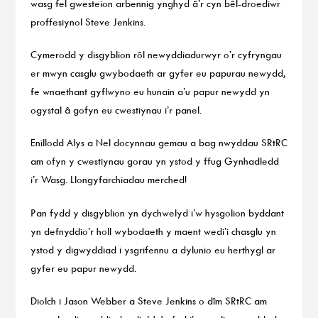
wasg fel gwesteion arbennig ynghyd â’r cyn bêl-droediwr
proffesiynol Steve Jenkins.
Cymerodd y disgyblion rôl newyddiadurwyr o’r cyfryngau
er mwyn casglu gwybodaeth ar gyfer eu papurau newydd,
fe wnaethant gyflwyno eu hunain a’u papur newydd yn
ogystal â gofyn eu cwestiynau i’r panel.
Enillodd Alys a Nel docynnau gemau a bag nwyddau SRtRC
am ofyn y cwestiynau gorau yn ystod y ffug Gynhadledd
i’r Wasg. Llongyfarchiadau merched!
Pan fydd y disgyblion yn dychwelyd i’w hysgolion byddant
yn defnyddio’r holl wybodaeth y maent wedi’i chasglu yn
ystod y digwyddiad i ysgrifennu a dylunio eu herthygl ar
gyfer eu papur newydd.
Diolch i Jason Webber a Steve Jenkins o dîm SRtRC am