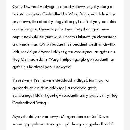
Cyn y Diwrnod Addysgol, cafodd y ddwy ysgol y dasg o
baratoi ar gyfer Cynhadledd y Wasg ffug gwrth-hiliaeth y
prynhawn, lle cafodd y disgyblion gyfle i fod yn y aelodau
o’r Cyfryngau. Dywedwyd wrthynt hefyd am greu enw
papur newydd ac ymchwilio i mewn i hiliaeth yn chwaraeon
a chymdeithas. O’r wybodaeth yr oeddent wedi ymchwilio
iddi, roedd yn ofynnol iddynt greu cwestiynau ar gyfer eu
ffug Gynhadledd i’r Wasg i helpu i gasglu gwybodaeth ar
gyfer eu herthygl papur newydd.
Yn sesiwn y Prynhawn eisteddodd y disgyblion i lawr a
gwrando ar ein ffilm addysgol, a roddodd gyfle
ychwanegol iddynt gael gwybodaeth am y pwnc cyn y ffug
Gynhadledd Wasg.
Mynychodd y chwaraewyr Morgan Jones a Dan Davis
sesiwn y prynhawn trwy gymryd rhan yn y gynhadledd i’r