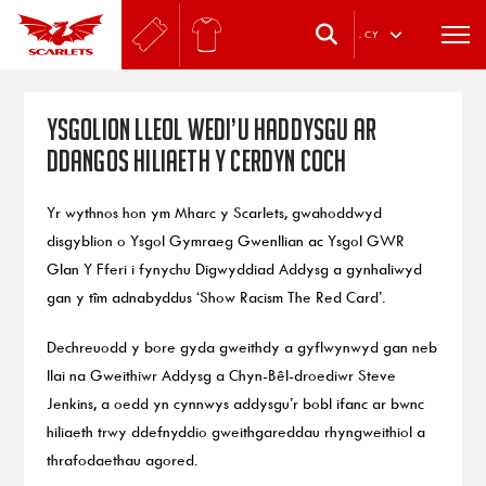
.
CY
Ysgolion Lleol wedi’u haddysgu ar
Ddangos Hiliaeth Y Cerdyn Coch
Yr wythnos hon ym Mharc y Scarlets, gwahoddwyd
disgyblion o Ysgol Gymraeg Gwenllian ac Ysgol GWR
Glan Y Fferi i fynychu Digwyddiad Addysg a gynhaliwyd
gan y tîm adnabyddus ‘Show Racism The Red Card’.
Dechreuodd y bore gyda gweithdy a gyflwynwyd gan neb
llai na Gweithiwr Addysg a Chyn-Bêl-droediwr Steve
Jenkins, a oedd yn cynnwys addysgu’r bobl ifanc ar bwnc
hiliaeth trwy ddefnyddio gweithgareddau rhyngweithiol a
thrafodaethau agored.