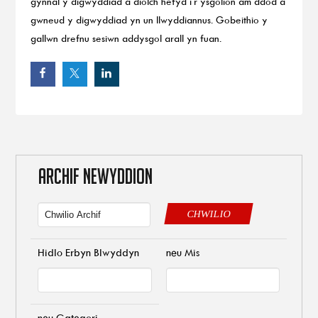
gynnal y digwyddiad a diolch hefyd i’r ysgolion am ddod a
gwneud y digwyddiad yn un llwyddiannus. Gobeithio y
gallwn drefnu sesiwn addysgol arall yn fuan.
ARCHIF NEWYDDION
CHWILIO
Hidlo Erbyn Blwyddyn
neu Mis
neu Gategori