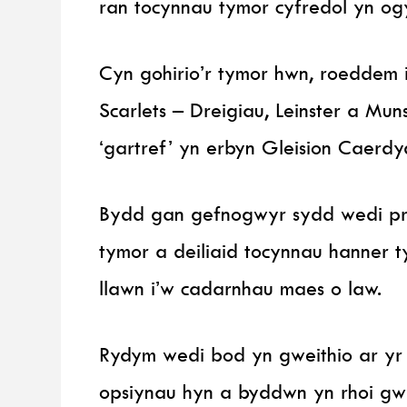
ran tocynnau tymor cyfredol yn og
Cyn gohirio’r tymor hwn, roeddem 
Scarlets – Dreigiau, Leinster a Mu
‘gartref’ yn erbyn Gleision Caerdy
Bydd gan gefnogwyr sydd wedi pry
tymor a deiliaid tocynnau hanner 
llawn i’w cadarnhau maes o law.
Rydym wedi bod yn gweithio ar yr a
opsiynau hyn a byddwn yn rhoi gw