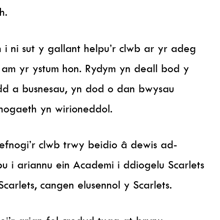
h.
 ni sut y gallant helpu’r clwb ar yr adeg
 am yr ystum hon. Rydym yn deall bod y
edd a busnesau, yn dod o dan bwysau
fnogaeth yn wirioneddol.
fnogi’r clwb trwy beidio â dewis ad-
u i ariannu ein Academi i ddiogelu Scarlets
arlets, cangen elusennol y Scarlets.