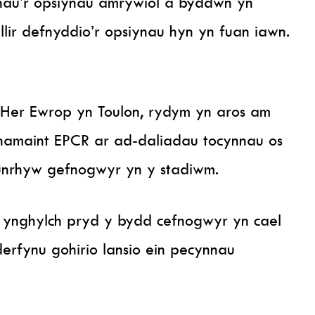
hau’r opsiynau amrywiol a byddwn yn
llir defnyddio’r opsiynau hyn yn fuan iawn.
Her Ewrop yn Toulon, rydym yn aros am
amaint EPCR ar ad-daliadau tocynnau os
 unrhyw gefnogwyr yn y stadiwm.
 ynghylch pryd y bydd cefnogwyr yn cael
derfynu gohirio lansio ein pecynnau