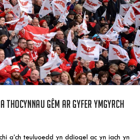
a thocynnau gêm ar gyfer ymgyrch
chi a’ch teuluoedd yn ddiogel ac yn iach yn