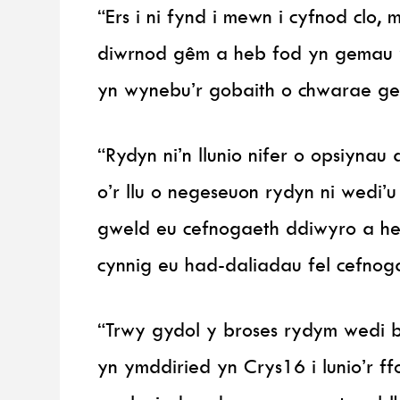
“Ers i ni fynd i mewn i cyfnod clo
diwrnod gêm a heb fod yn gemau w
yn wynebu’r gobaith o chwarae g
“Rydyn ni’n llunio nifer o opsiynau
o’r llu o negeseuon rydyn ni wedi’
gweld eu cefnogaeth ddiwyro a h
cynnig eu had-daliadau fel cefnogae
“Trwy gydol y broses rydym wedi
yn ymddiried yn Crys16 i lunio’r f