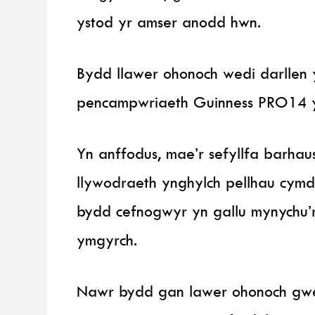
ystod yr amser anodd hwn.
Bydd llawer ohonoch wedi darllen
pencampwriaeth Guinness PRO14 y
Yn anffodus, mae’r sefyllfa barha
llywodraeth ynghylch pellhau cymd
bydd cefnogwyr yn gallu mynychu’r
ymgyrch.
Nawr bydd gan lawer ohonoch gwe