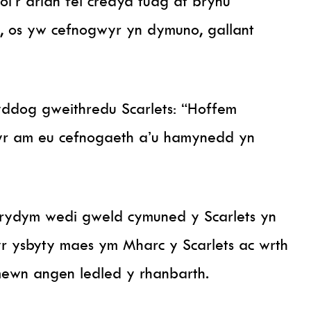
oi’r arian fel credyd tuag at brynu
u, os yw cefnogwyr yn dymuno, gallant
yddog gweithredu Scarlets: “Hoffem
yr am eu cefnogaeth a’u hamynedd yn
 rydym wedi gweld cymuned y Scarlets yn
yr ysbyty maes ym Mharc y Scarlets ac wrth
mewn angen ledled y rhanbarth.