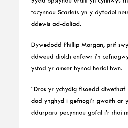
Bydd opsiynau eraill yn cynnwys rh
tocynnau Scarlets yn y dyfodol ne
ddewis ad-daliad.
Dywedodd Phillip Morgan, prif sw
ddweud diolch enfawr i’n cefnogw
ystod yr amser hynod heriol hwn.
“Dros yr ychydig fisoedd diwethaf
dod ynghyd i gefnogi’r gwaith ar 
ddarparu pecynnau gofal i’r rhai 