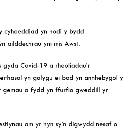
 y cyhoeddiad yn nodi y bydd
n ailddechrau ym mis Awst.
us gyda Covid-19 a rheoliadau’r
eithasol yn golygu ei bod yn annhebygol y
 gemau a fydd yn ffurfio gweddill yr
stiynau am yr hyn sy’n digwydd nesaf o