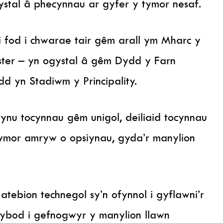
ystal â phecynnau ar gyfer y tymor nesaf.
i fod i chwarae tair gêm arall ym Mharc y
nster – yn ogystal â gêm Dydd y Farn
dd yn Stadiwm y Principality.
nu tocynnau gêm unigol, deiliaid tocynnau
tymor amryw o opsiynau, gyda’r manylion
tebion technegol sy’n ofynnol i gyflawni’r
ybod i gefnogwyr y manylion llawn