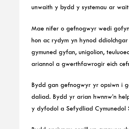
unwaith y bydd y systemau ar wait
Mae nifer o gefnogwyr wedi gofyn i
hon ac rydym yn hynod ddiolchgar
gymuned gyfan, unigolion, teuluo
ariannol a gwerthfawrogir eich ce
Bydd gan gefnogwyr yr opsiwn i ge
daliad. Bydd yr arian hwnnw’n help
y dyfodol a Sefydliad Cymunedol Sc