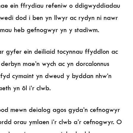
, mae ein ffrydiau refeniw o ddigwyddiadau
edi dod i ben yn llwyr ac rydyn ni nawr
emau heb gefnogwyr yn y stadiwm.
 ar gyfer ein deiliaid tocynnau ffyddlon ac
u derbyn mae’n wych ac yn dorcalonnus
efyd cymaint yn dweud y byddan nhw’n
th yn ôl i’r clwb.
 bod mewn deialog agos gyda’n cefnogwyr
fordd orau ymlaen i’r clwb a’r cefnogwyr. O