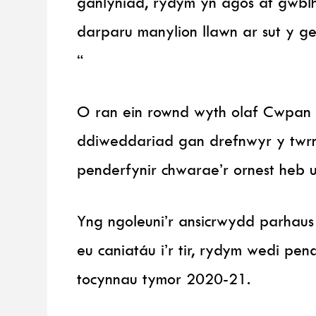
ganlyniad, rydym yn agos at gwbl
darparu manylion llawn ar sut y ge
“
O ran ein rownd wyth olaf Cwpan 
ddiweddariad gan drefnwyr y twrn
penderfynir chwarae’r ornest heb
Yng ngoleuni’r ansicrwydd parhaus
eu caniatáu i’r tir, rydym wedi pen
tocynnau tymor 2020-21.