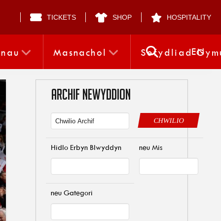
TICKETS
SHOP
HOSPITALITY
EN
nnau
Masnachol
Sefydliad Gym
ARCHIF NEWYDDION
CHWILIO
Hidlo Erbyn Blwyddyn
neu Mis
neu Gategori