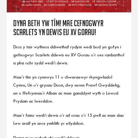
Dyna beth yw tîm! Mae cefnogwyr
Scarlets yn dewis eu XV Gorau!
Dros y tair wythnos ddiwethaf rydym wedi bod yn gofyn i
gefnogwyr Scarlets ddewis eu XV Gorau o’r oes ranbarthol
a pha ochr sydd wedi’i dewis.
Mae’r tîm yn cynnwys 11 o chwaraewyr rhyngwladol
Cymru, Un o’r grysau Duon, dwy seren Prawf Gwyddelig,
un o ffefrynnau’r Alban ac mae ganddynt wyth o Lewod
Prydain ac Iwerddon.
Mae’r fainc wedi’i dewis o’r ail orau o’r 15 pwll ac mae dau
Lew arall yn aros ymhlith yr eilyddion.
Dyma pwy rydych chi wedi’i ddewis.