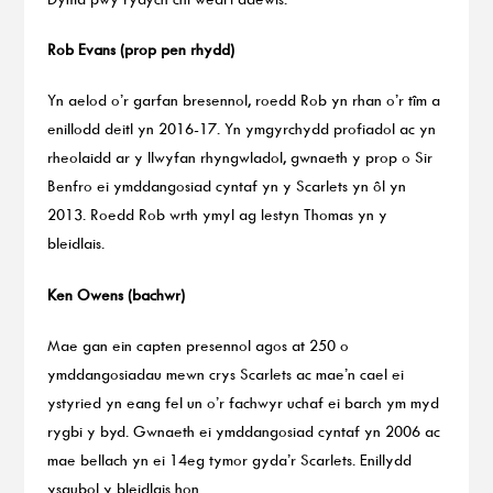
Rob Evans (prop pen rhydd)
Yn aelod o’r garfan bresennol, roedd Rob yn rhan o’r tîm a
enillodd deitl yn 2016-17. Yn ymgyrchydd profiadol ac yn
rheolaidd ar y llwyfan rhyngwladol, gwnaeth y prop o Sir
Benfro ei ymddangosiad cyntaf yn y Scarlets yn ôl yn
2013. Roedd Rob wrth ymyl ag Iestyn Thomas yn y
bleidlais.
Ken Owens (bachwr)
Mae gan ein capten presennol agos at 250 o
ymddangosiadau mewn crys Scarlets ac mae’n cael ei
ystyried yn eang fel un o’r fachwyr uchaf ei barch ym myd
rygbi y byd. Gwnaeth ei ymddangosiad cyntaf yn 2006 ac
mae bellach yn ei 14eg tymor gyda’r Scarlets. Enillydd
ysgubol y bleidlais hon.