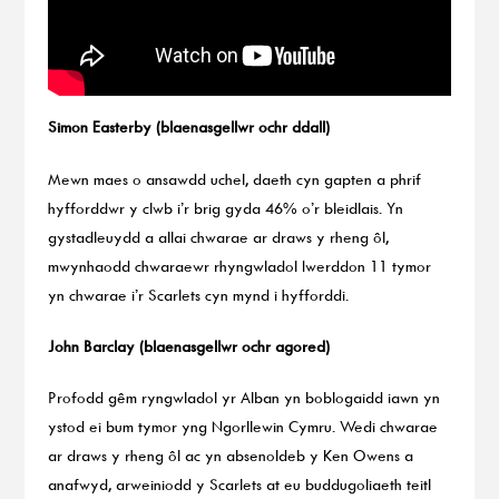
Simon Easterby (blaenasgellwr ochr ddall)
Mewn maes o ansawdd uchel, daeth cyn gapten a phrif
hyfforddwr y clwb i’r brig gyda 46% o’r bleidlais. Yn
gystadleuydd a allai chwarae ar draws y rheng ôl,
mwynhaodd chwaraewr rhyngwladol Iwerddon 11 tymor
yn chwarae i’r Scarlets cyn mynd i hyfforddi.
John Barclay (blaenasgellwr ochr agored)
Profodd gêm ryngwladol yr Alban yn boblogaidd iawn yn
ystod ei bum tymor yng Ngorllewin Cymru. Wedi chwarae
ar draws y rheng ôl ac yn absenoldeb y Ken Owens a
anafwyd, arweiniodd y Scarlets at eu buddugoliaeth teitl