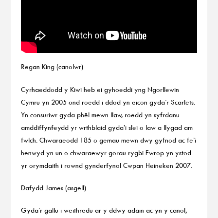
Regan King (canolwr)
Cyrhaeddodd y Kiwi heb ei gyhoeddi yng Ngorllewin
Cymru yn 2005 ond roedd i ddod yn eicon gyda’r Scarlets.
Yn consuriwr gyda phêl mewn llaw, roedd yn syfrdanu
amddiffynfeydd yr wrthblaid gyda’i slei o law a llygad am
fwlch. Chwaraeodd 185 o gemau mewn dwy gyfnod ac fe’i
henwyd yn un o chwaraewyr gorau rygbi Ewrop yn ystod
yr orymdaith i rownd gynderfynol Cwpan Heineken 2007.
Dafydd James (asgell)
Gyda’r gallu i weithredu ar y ddwy adain ac yn y canol,