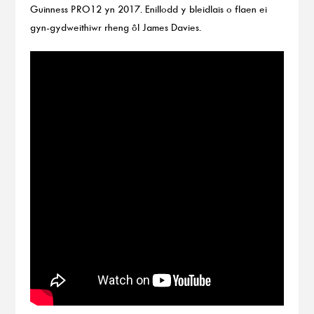
Guinness PRO12 yn 2017. Enillodd y bleidlais o flaen ei
gyn-gydweithiwr rheng ôl James Davies.