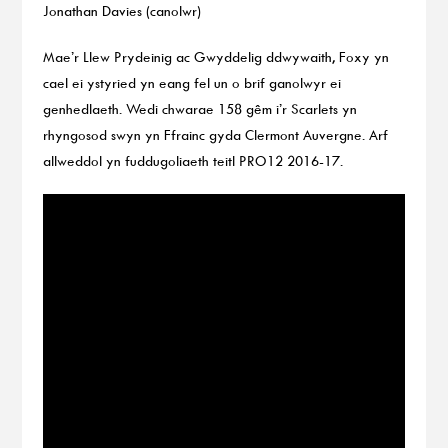
Jonathan Davies (canolwr)
Mae’r Llew Prydeinig ac Gwyddelig ddwywaith, Foxy yn
cael ei ystyried yn eang fel un o brif ganolwyr ei
genhedlaeth. Wedi chwarae 158 gêm i’r Scarlets yn
rhyngosod swyn yn Ffrainc gyda Clermont Auvergne. Arf
allweddol yn fuddugoliaeth teitl PRO12 2016-17.