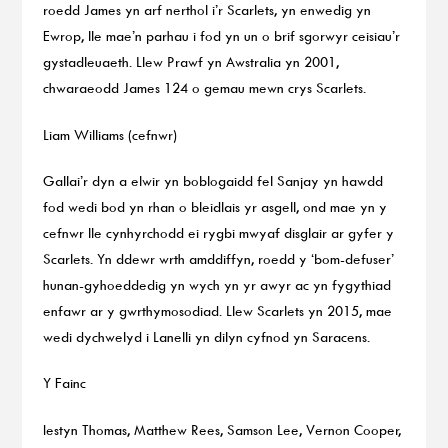
roedd James yn arf nerthol i’r Scarlets, yn enwedig yn
Ewrop, lle mae’n parhau i fod yn un o brif sgorwyr ceisiau’r
gystadleuaeth. Llew Prawf yn Awstralia yn 2001,
chwaraeodd James 124 o gemau mewn crys Scarlets.
Liam Williams (cefnwr)
Gallai’r dyn a elwir yn boblogaidd fel Sanjay yn hawdd
fod wedi bod yn rhan o bleidlais yr asgell, ond mae yn y
cefnwr lle cynhyrchodd ei rygbi mwyaf disglair ar gyfer y
Scarlets. Yn ddewr wrth amddiffyn, roedd y ‘bom-defuser’
hunan-gyhoeddedig yn wych yn yr awyr ac yn fygythiad
enfawr ar y gwrthymosodiad. Llew Scarlets yn 2015, mae
wedi dychwelyd i Lanelli yn dilyn cyfnod yn Saracens.
Y Fainc
Iestyn Thomas, Matthew Rees, Samson Lee, Vernon Cooper,