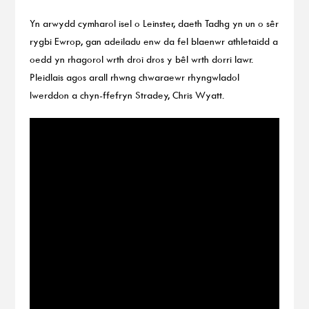
Yn arwydd cymharol isel o Leinster, daeth Tadhg yn un o sêr
rygbi Ewrop, gan adeiladu enw da fel blaenwr athletaidd a
oedd yn rhagorol wrth droi dros y bêl wrth dorri lawr.
Pleidlais agos arall rhwng chwaraewr rhyngwladol
Iwerddon a chyn-ffefryn Stradey, Chris Wyatt.