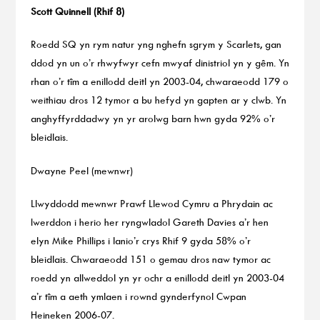
Scott Quinnell (Rhif 8)
Roedd SQ yn rym natur yng nghefn sgrym y Scarlets, gan
ddod yn un o’r rhwyfwyr cefn mwyaf dinistriol yn y gêm. Yn
rhan o’r tîm a enillodd deitl yn 2003-04, chwaraeodd 179 o
weithiau dros 12 tymor a bu hefyd yn gapten ar y clwb. Yn
anghyffyrddadwy yn yr arolwg barn hwn gyda 92% o’r
bleidlais.
Dwayne Peel (mewnwr)
Llwyddodd mewnwr Prawf Llewod Cymru a Phrydain ac
Iwerddon i herio her ryngwladol Gareth Davies a’r hen
elyn Mike Phillips i lanio’r crys Rhif 9 gyda 58% o’r
bleidlais. Chwaraeodd 151 o gemau dros naw tymor ac
roedd yn allweddol yn yr ochr a enillodd deitl yn 2003-04
a’r tîm a aeth ymlaen i rownd gynderfynol Cwpan
Heineken 2006-07.