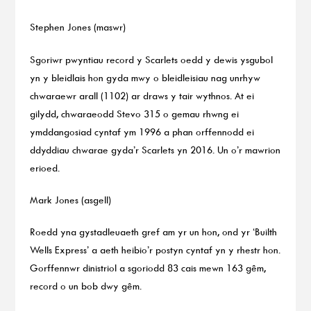
Stephen Jones (maswr)
Sgoriwr pwyntiau record y Scarlets oedd y dewis ysgubol
yn y bleidlais hon gyda mwy o bleidleisiau nag unrhyw
chwaraewr arall (1102) ar draws y tair wythnos. At ei
gilydd, chwaraeodd Stevo 315 o gemau rhwng ei
ymddangosiad cyntaf ym 1996 a phan orffennodd ei
ddyddiau chwarae gyda’r Scarlets yn 2016. Un o’r mawrion
erioed.
Mark Jones (asgell)
Roedd yna gystadleuaeth gref am yr un hon, ond yr ‘Builth
Wells Express’ a aeth heibio’r postyn cyntaf yn y rhestr hon.
Gorffennwr dinistriol a sgoriodd 83 cais mewn 163 gêm,
record o un bob dwy gêm.