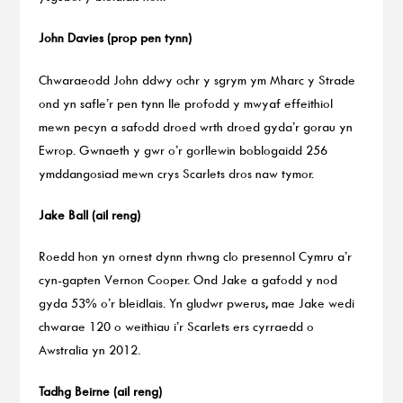
John Davies (prop pen tynn)
Chwaraeodd John ddwy ochr y sgrym ym Mharc y Strade
ond yn safle’r pen tynn lle profodd y mwyaf effeithiol
mewn pecyn a safodd droed wrth droed gyda’r gorau yn
Ewrop. Gwnaeth y gwr o’r gorllewin boblogaidd 256
ymddangosiad mewn crys Scarlets dros naw tymor.
Jake Ball (ail reng)
Roedd hon yn ornest dynn rhwng clo presennol Cymru a’r
cyn-gapten Vernon Cooper. Ond Jake a gafodd y nod
gyda 53% o’r bleidlais. Yn gludwr pwerus, mae Jake wedi
chwarae 120 o weithiau i’r Scarlets ers cyrraedd o
Awstralia yn 2012.
Tadhg Beirne (ail reng)