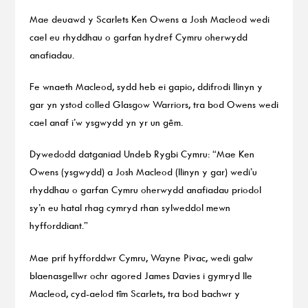
Mae deuawd y Scarlets Ken Owens a Josh Macleod wedi
cael eu rhyddhau o garfan hydref Cymru oherwydd
anafiadau.
Fe wnaeth Macleod, sydd heb ei gapio, ddifrodi llinyn y
gar yn ystod colled Glasgow Warriors, tra bod Owens wedi
cael anaf i’w ysgwydd yn yr un gêm.
Dywedodd datganiad Undeb Rygbi Cymru: “Mae Ken
Owens (ysgwydd) a Josh Macleod (llinyn y gar) wedi’u
rhyddhau o garfan Cymru oherwydd anafiadau priodol
sy’n eu hatal rhag cymryd rhan sylweddol mewn
hyfforddiant.”
Mae prif hyfforddwr Cymru, Wayne Pivac, wedi galw
blaenasgellwr ochr agored James Davies i gymryd lle
Macleod, cyd-aelod tîm Scarlets, tra bod bachwr y