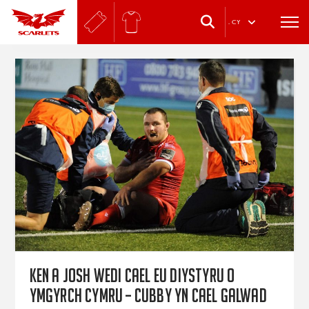
.
CY
Ken a Josh wedi cael eu diystyru o
ymgyrch Cymru – Cubby yn cael galwad