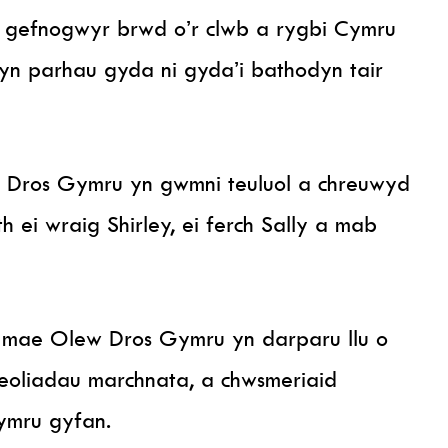
n gefnogwyr brwd o’r clwb a rygbi Cymru
yn parhau gyda ni gyda’i bathodyn tair
 Dros Gymru yn gwmni teuluol a chreuwyd
ei wraig Shirley, ei ferch Sally a mab
 mae Olew Dros Gymru yn darparu llu o
leoliadau marchnata, a chwsmeriaid
ymru gyfan.