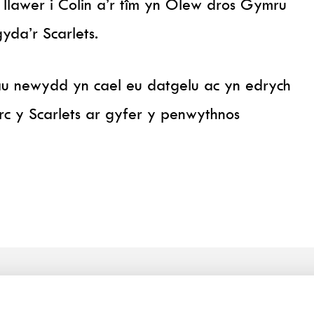
llawer i Colin a’r tîm yn Olew dros Gymru
yda’r Scarlets.
au newydd yn cael eu datgelu ac yn edrych
c y Scarlets ar gyfer y penwythnos