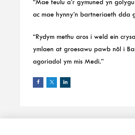
“Mae teulu a’r gymuned yn golygu 
ac mae hynny’n bartneriaeth dda g
“Rydym methu aros i weld ein crys
ymlaen at groesawu pawb nôl i Bar
agoriadol ym mis Medi.”