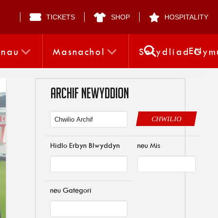
TICKETS
SHOP
HOSPITALITY
EN
nnau
Masnachol
Sefydliad Gym
ARCHIF NEWYDDION
CHWILIO
Hidlo Erbyn Blwyddyn
neu Mis
neu Gategori