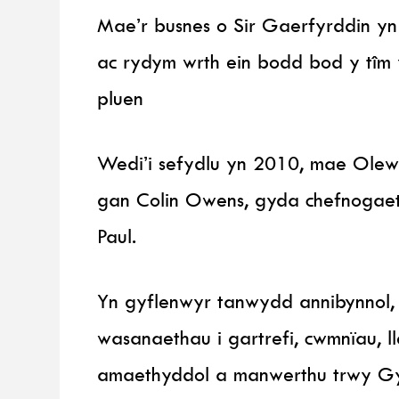
Mae’r busnes o Sir Gaerfyrddin y
ac rydym wrth ein bodd bod y tîm 
pluen
Wedi’i sefydlu yn 2010, mae Olew
gan Colin Owens, gyda chefnogaeth 
Paul.
Yn gyflenwyr tanwydd annibynnol,
wasanaethau i gartrefi, cwmnïau, l
amaethyddol a manwerthu trwy G