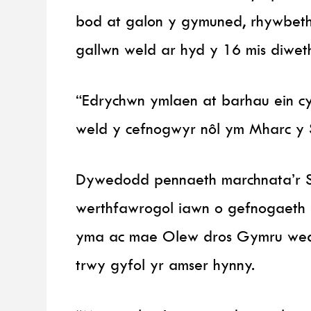
bod at galon y gymuned, rhywbeth 
gallwn weld ar hyd y 16 mis diwet
“Edrychwn ymlaen at barhau ein cy
weld y cefnogwyr nôl ym Mharc y S
Dywedodd pennaeth marchnata’r Sc
werthfawrogol iawn o gefnogaeth 
yma ac mae Olew dros Gymru wedi 
trwy gyfol yr amser hynny.