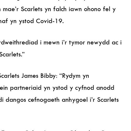
mae’r Scarlets yn falch iawn ohono fel y
haf yn ystod Covid-19.
dweithrediad i mewn i’r tymor newydd ac i
carlets.”
arlets James Bibby: “Rydym yn
ein partneriaid yn ystod y cyfnod anodd
dangos cefnogaeth anhygoel i’r Scarlets