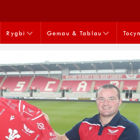
Rygbi
Gemau & Tablau
Tocy