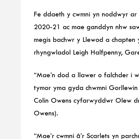
Fe ddaeth y cwmni yn noddwyr ar f
2020-21 ac mae ganddyn nhw sawl 
megis bachwr y Llewod a chapten
rhyngwladol Leigh Halfpenny, Gare
“Mae’n dod a llawer o falchder i w
tymor yma gyda chwmni Gorllewin
Colin Owens cyfarwyddwr Olew dr
Owens).
“Mae’r cwmni â’r Scarlets yn parc