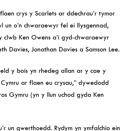
laen crys y Scarlets ar ddechrau’r tymor
un o’n chwaraewyr fel ei llysgennad,
 y clwb Ken Owens a’i gyd-chwaraewyr
th Davies, Jonathan Davies a Samson Lee.
eld y bois yn rhedeg allan ar y cae y
 Cymru ar flaen eu crysau,” dywedodd
os Gymru (yn y llun uchod gyda Ken
hu’r un gwerthoedd. Rydym yn ymfalchïo ein