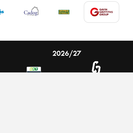
2026/27
 on our website.
Learn more
nal Limited
Email:
comments@scarlets.wales