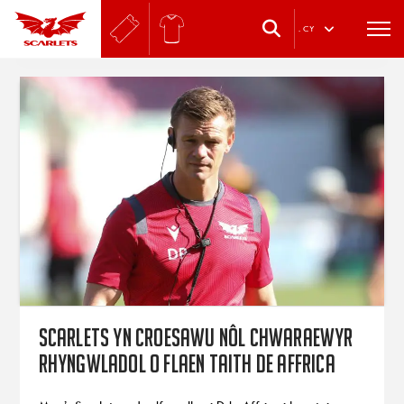
.
CY
Scarlets yn croesawu nôl chwaraewyr
rhyngwladol o flaen taith De Affrica