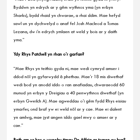
Byddwn yn edrych ar y gêm wythnos yma (yn erbyn
Sharks), bydd rhaid yn chwarae, a rhai ddim. Mae hefyd
sawl un yn dychwelyd o anaf fel Josh Macleod a Tomas
Lezana, dw i’n edrych ymlaen at weld y bois ar y daith
yma.”
Ydy Rhys Patchell yn rhan o’r garfan?
“Mae Rhys yn teithio gyda ni, mae wedi cymryd amser i
ddod nôl yn gyfarwydd â phethau. Mae’r 18 mis diwethaf
wedi bod yn anodd iddo o ran anafiadau, chwaraeodd 60
munud yn erbyn y Dreigiau a 40 penwythnos diwethaf (yn
erbyn Gweilch A). Mae agweddau o’i gêm fydd Rhys eisiau
ymarfer, ond braf yw ei weld nôl ar y cae. Mae ei dalent
yn amlwg, mae jyst angen iddo gael mwy o amser ar y
cae.”
Beth am yr her o wynebu timau De Affrig ar tomen eu hun?