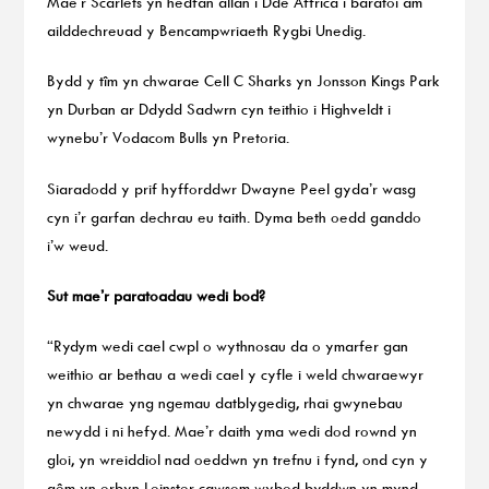
Mae’r Scarlets yn hedfan allan i Dde Affrica i baratoi am
ailddechreuad y Bencampwriaeth Rygbi Unedig.
Bydd y tîm yn chwarae Cell C Sharks yn Jonsson Kings Park
yn Durban ar Ddydd Sadwrn cyn teithio i Highveldt i
wynebu’r Vodacom Bulls yn Pretoria.
Siaradodd y prif hyfforddwr Dwayne Peel gyda’r wasg
cyn i’r garfan dechrau eu taith. Dyma beth oedd ganddo
i’w weud.
Sut mae’r paratoadau wedi bod?
“Rydym wedi cael cwpl o wythnosau da o ymarfer gan
weithio ar bethau a wedi cael y cyfle i weld chwaraewyr
yn chwarae yng ngemau datblygedig, rhai gwynebau
newydd i ni hefyd. Mae’r daith yma wedi dod rownd yn
gloi, yn wreiddiol nad oeddwn yn trefnu i fynd, ond cyn y
gêm yn erbyn Leinster cawsom wybod byddwn yn mynd