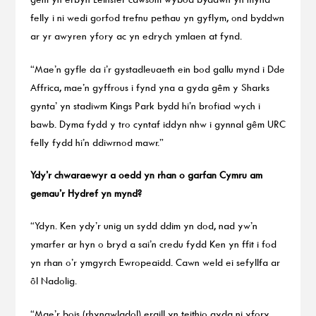
felly i ni wedi gorfod trefnu pethau yn gyflym, ond byddwn
ar yr awyren yfory ac yn edrych ymlaen at fynd.
“Mae’n gyfle da i’r gystadleuaeth ein bod gallu mynd i Dde
Affrica, mae’n gyffrous i fynd yna a gyda gêm y Sharks
gynta’ yn stadiwm Kings Park bydd hi’n brofiad wych i
bawb. Dyma fydd y tro cyntaf iddyn nhw i gynnal gêm URC
felly fydd hi’n ddiwrnod mawr.”
Ydy’r chwaraewyr a oedd yn rhan o garfan Cymru am
gemau’r Hydref yn mynd?
“Ydyn. Ken ydy’r unig un sydd ddim yn dod, nad yw’n
ymarfer ar hyn o bryd a sai’n credu fydd Ken yn ffit i fod
yn rhan o’r ymgyrch Ewropeaidd. Cawn weld ei sefyllfa ar
ôl Nadolig.
“Mae’r bois (rhyngwladol) eraill yn teithio gyda ni yfory.