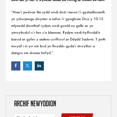
“Mae’r pedwar tîm sydd wedi dod i mewn i’r gystadleuaeth
yn ychwanegu dwyster a safon i’r gynghrair. Dros y 10-15
mlynedd diwethaf rydym wedi gweld eu gallu ac yn
ymwybodol o’r her o’n blaenau. Rydym wedi hyfforddi’n
barod ar gyfer y sialens corfforol ar Ddydd Sadwrn. Y peth
mwyaf i ni yw ein bod yn llwyddo gyda’r strwythur a
dangos ein doniau hefyd.”
ARCHIF NEWYDDION