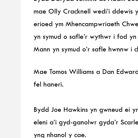
mae Olly Cracknell wedi’i ddewis 
erioed ym Mhencampwriaeth Chwe
yn symud o safle’r wythwr i fod yn
Mann yn symud o’r safle hwnnw i c
Mae Tomos Williams a Dan Edwards
fel haneri.
Bydd Joe Hawkins yn gwneud ei y
eleni a’i gyd-ganolwr gyda’r Scarl
yng nhanol y cae.