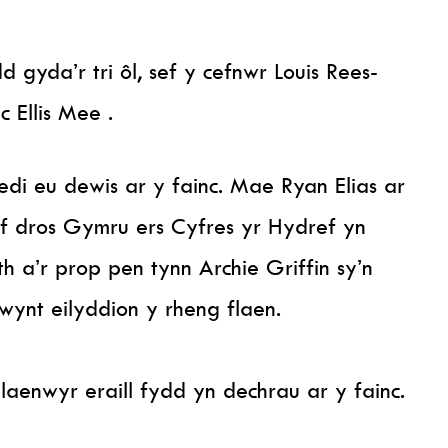
gyda’r tri ôl, sef y cefnwr Louis Rees-
 Ellis Mee .
di eu dewis ar y fainc. Mae Ryan Elias ar
f dros Gymru ers Cyfres yr Hydref yn
 a’r prop pen tynn Archie Griffin sy’n
wynt eilyddion y rheng flaen.
laenwyr eraill fydd yn dechrau ar y fainc.