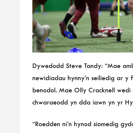
Dywedodd Steve Tandy: “Mae ambel
newidiadau hynny’n seiliedig ar y 
benodol. Mae Olly Cracknell wedi 
chwaraeodd yn dda iawn yn yr Hy
“Roedden ni’n hynod siomedig gyda