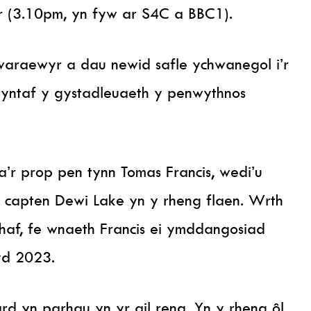
or (3.10pm, yn fyw ar S4C a BBC1).
araewyr a dau newid safle ychwanegol i’r
ntaf y gystadleuaeth y penwythnos
’r prop pen tynn Tomas Francis, wedi’u
i’r capten Dewi Lake yn y rheng flaen. Wrth
haf, fe wnaeth Francis ei ymddangosiad
yd 2023.
 yn parhau yn yr ail reng. Yn y rheng ôl,