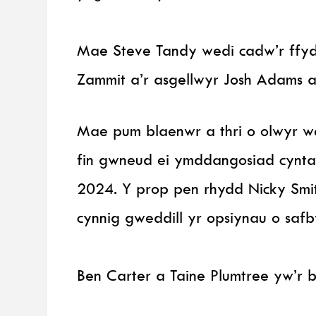
Mae Steve Tandy wedi cadw’r ffydd 
Zammit a’r asgellwyr Josh Adams ac
Mae pum blaenwr a thri o olwyr we
fin gwneud ei ymddangosiad cynta
2024. Y prop pen rhydd Nicky Smith
cynnig gweddill yr opsiynau o safb
Ben Carter a Taine Plumtree yw’r b