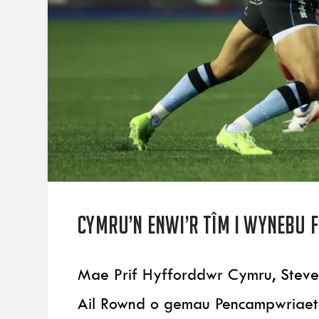
Cymru’n enwi’r tîm i wynebu 
Mae Prif Hyfforddwr Cymru, Steve 
Ail Rownd o gemau Pencampwriae