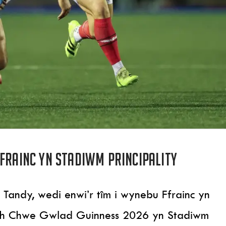
Ffrainc yn Stadiwm Principality
Tandy, wedi enwi’r tîm i wynebu Ffrainc yn
th Chwe Gwlad Guinness 2026 yn Stadiwm