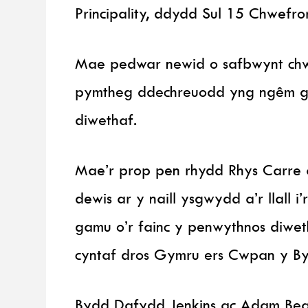
Principality, ddydd Sul 15 Chwefr
Mae pedwar newid o safbwynt chw
pymtheg ddechreuodd yng ngêm gy
diwethaf.
Mae’r prop pen rhydd Rhys Carre a
dewis ar y naill ysgwydd a’r llall 
gamu o’r fainc y penwythnos diwet
cyntaf dros Gymru ers Cwpan y B
Bydd Dafydd Jenkins ac Adam Beard