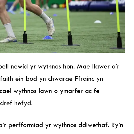
l newid yr wythnos hon. Mae llawer o’r
ffaith ein bod yn chwarae Ffrainc yn
cael wythnos lawn o ymarfer ac fe
dref hefyd.
’r perfformiad yr wythnos ddiwethaf. Ry’n