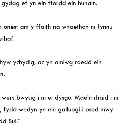
 gydag ef yn ein ffordd ein hunain.
 onest am y ffaith na wnaethon ni fynnu
ethaf.
rhyw ychydig, ac yn amlwg roedd ein
n.
ers bwysig i ni ei dysgu. Mae’n rhaid i ni
, fydd wedyn yn ein galluogi i osod mwy
dd Sul.”