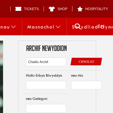
TICKETS
SHOP
HOSPITALITY
EN
nnau
Masnachol
Sefydliad Gym
ARCHIF NEWYDDION
CHWILIO
Hidlo Erbyn Blwyddyn
neu Mis
neu Gategori