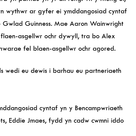
yn wythwr ar gyfer ei ymddangosiad cyntaf
 Gwlad Guinness. Mae Aaron Wainwright
 flaen-asgellwr ochr dywyll, tra bo Alex
hwarae fel blaen-asgellwr ochr agored.
 wedi eu dewis i barhau eu partneriaeth
mddangosiad cyntaf yn y Bencampwriaeth
ets, Eddie Jmaes, fydd yn cadw cwmni iddo