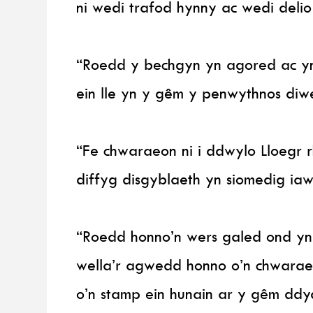
ni wedi trafod hynny ac wedi delio
“Roedd y bechgyn yn agored ac yn
ein lle yn y gêm y penwythnos diw
“Fe chwaraeon ni i ddwylo Lloegr 
diffyg disgyblaeth yn siomedig iaw
“Roedd honno’n wers galed ond yn w
wella’r agwedd honno o’n chwarae
o’n stamp ein hunain ar y gêm ddy